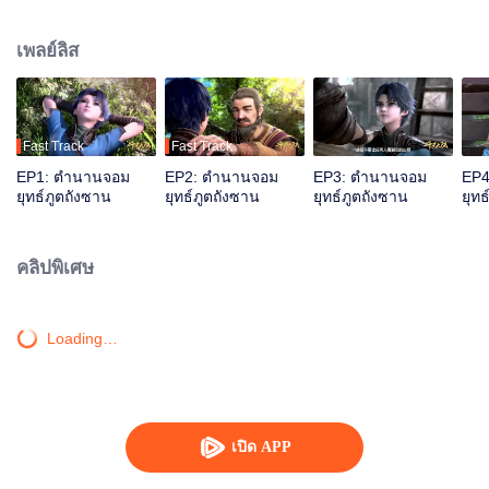
เป็นเหตุให้ถังซานจบชีวิตของตนเองลงที่หุบเหวมรณะ...และนี่คือจุดเริ่มต้นใหม่อีก
ครั้ง ถังซานได้กลับมาเกิดใหม่ในอีกโลกหนึ่ง ที่เรียกว่า"Soul Land" ดินแดนแห่ง
เพลย์ลิส
พลังวิญญาณ ซึ่งเป็นโลกที่ไม่มีเวทมนตร์ ไม่มีวิชาการต่อสู้ แต่กลับมีพลังแห่งจิต
วิญญาณที่น่าประหลาด โดยในโลกนี้ผู้คนต่อสู้กันโดยใช้สิ่งที่เรียกว่าพลังวิญญาณ
ถังซานจะใช้ชีวิตในโลกใบนี้ต่อไปอย่างไร การผจญภัยได้เริ่มขึ้นแล้ว.....
Fast Track
Fast Track
EP1: ตำนานจอม
EP2: ตำนานจอม
EP3: ตำนานจอม
EP4
ยุทธ์ภูตถังซาน
ยุทธ์ภูตถังซาน
ยุทธ์ภูตถังซาน
ยุทธ
คลิปพิเศษ
Loading…
เปิด APP