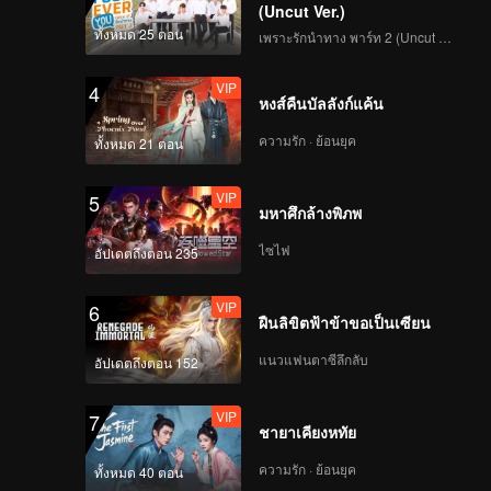
(Uncut Ver.)
ทั้งหมด 25 ตอน
เพราะรักนำทาง พาร์ท 2 (Uncut Ver.)
VIP
4
หงส์คืนบัลลังก์แค้น
ความรัก · ย้อนยุค
ทั้งหมด 21 ตอน
VIP
5
มหาศึกล้างพิภพ
ไซไฟ
อัปเดตถึงตอน 235
VIP
6
ฝืนลิขิตฟ้าข้าขอเป็นเซียน
แนวแฟนตาซีลึกลับ
อัปเดตถึงตอน 152
VIP
7
ชายาเคียงหทัย
ความรัก · ย้อนยุค
ทั้งหมด 40 ตอน