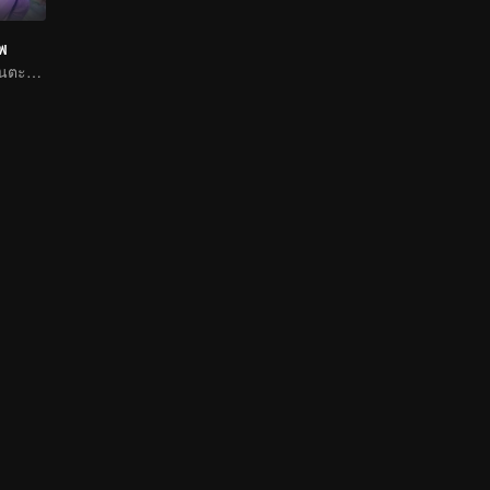
าพ
หนุ่มน้อยเลือดร้อนตะลุยโลกธุลีแดง