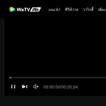
แนะนำ
ซีรีส์วาย
วาไรตี้
เพิ่ม