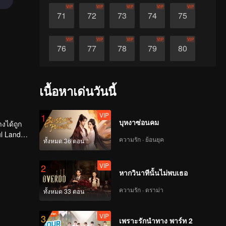
VIP
VIP
VIP
VIP
VIP
71
72
73
74
75
VIP
VIP
VIP
VIP
VIP
76
77
78
79
80
VIP
VIP
VIP
VIP
VIP
81
82
83
84
85
เนื้อหาเด่นวันนี้
VIP
VIP
VIP
VIP
VIP
86
87
88
89
90
VIP
1
บุหงาซ่อนคม
งได้ถูก
ul Land"
ความรัก · ย้อนยุค
ทั้งหมด 36 ตอน
งที่เรียก
VIP
2
หากวินาทีนั้นไม่พบเธอ
ความรัก · ดราม่า
ทั้งหมด 33 ตอน
VIP
3
เพราะรักนำทาง พาร์ท 2