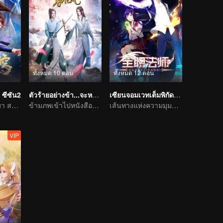
ทั้งหมด 10 ตอน
ทั้งหมด 12 ตอน
 ซีซัน2
ตัวร้ายอย่างข้า...จะหนีเอาตัวรอดยังไงดี
เซียนจอมเวทเต็มพิกัด ซีซัน1
เซียวเหยียนกลับมา สถานการณ์ผันแปรอย่างคาดกันไม่ถึง
ข้ามภพเข้าไปหนังสือและเป็นนาง(นาย)ร้ายและโหดร้ายทารุณต่อพระเอก
เส้นทางแห่งความมุมานะในการฝึกพัฒนาตนเอง
VIP