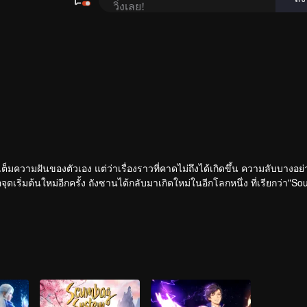
็มความฝันของตัวเอง แต่ว่าเรื่องราวที่คาดไม่ถึงได้เกิดขึ้น ความลับบางอย่า
ดเริ่มต้นใหม่อีกครั้ง ถังซานได้กลับมาเกิดใหม่ในอีกโลกหนึ่ง ที่เรียกว่า"So
ต่กลับมีพลังแห่งจิตวิญญาณที่น่าประหลาด โดยในโลกนี้ผู้คนต่อสู้กันโดยใช้สิ่
ิ่มขึ้นแล้ว.....