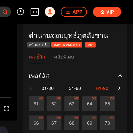
APP
VIP
TH
ตำนานจอมยุทธ์ภูตถังซาน
อนิเมะS1
ทั้งหมด 266 ตอน
VIP
เพลย์ลิส
คลิปพิเศษ
เพลย์ลิส
01-30
31-60
61-90
91-1
VIP
VIP
VIP
VIP
VIP
61
62
63
64
65
VIP
VIP
VIP
VIP
VIP
66
67
68
69
70