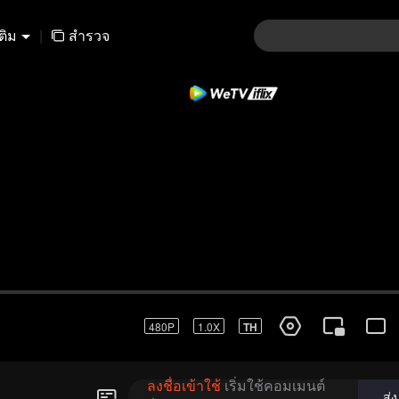
เติม
|
สำรวจ