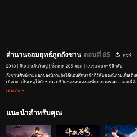
ตำนานจอมยุทธ์ภูตถังซาน
ตอนที่ 85
แชร์
2018
|
จีนแผ่นดินใหญ่
|
ทั้งหมด 265 ตอน
|
แนวแฟนตาซีลึกลับ
ถังซานศิษย์ฝ่ายนอกของนิกายถังได้แอบศึกษาคำภีร์ลับของนิกายเพื่อเติมเต
เปิดเผย เป็นเหตุให้ถังซานจบชีวิตของตนเองลงที่หุบเหวมรณะ...และนี่คือจุ
ดินแดนแห่งพลังวิญญาณ ซึ่งเป็นโลกที่ไม่มีเวทมนตร์ ไม่มีวิชาการต่อสู้ แ
เพิ่มเติม
ว่าพลังวิญญาณ ถังซานจะใช้ชีวิตในโลกใบนี้ต่อไปอย่างไร การผจญภัยได้เร
แนะนำสำหรับคุณ