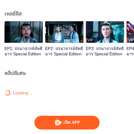
กูซู ตระกูลเจียงแห่งอวิ๋นเมิ่ง ตระกูลเนี่ยแห่งชิงเหอ ตระกูลเวินแห่งฉีซาน และตระกูล
จินแห่งหลานหลิง ภายหลังตระกูลเวินเกิดอาละวาด สร้างความเดือดร้อนแก่
เพลย์ลิส
ประชาชน เหล่าเซียนเทพผดุงคุณธรรมจากตระกูลอื่นๆ จึงต้องร่วมกันต่อต้านตระกูล
เวิน เว่ยอู๋เซี่ยน(เซียวจ้าน)หนุ่มน้อยศิษย์ตระกูลเจียงผู้มีจิตใจเมตตาที่ภายหลังฝึก
วิชามารและได้รับการขนานนามว่า"ปรมาจารย์อี๋หลิง" ได้ทำการล้มล้างตระกูลเวิน
จะได้รับความสำเร็จ แต่เพราะวิชาอันแกร่งกล้าของเขาต่างทำให้ผู้คนมากมาย
หวาดกลัว ยอดฝีมือจากทั่วทุกหนแห่งต่างพยายามทำลายล้างเว่ยอู๋เซี่ยน จนในที่สุด
VIP
VIP
เขาหายสาบสูญไปอย่างไร้ร่องรอย...16 ปีต่อมา เว่ยอู๋เซี่ยนปรากฏตัวขึ้นอีกครั้งใน
EP1: ปรมาจารย์ลัทธิ
EP2: ปรมาจารย์ลัทธิ
EP3: ปรมาจารย์ลัทธิ
EP4
คราบชายสวมหน้ากากนามโม่เสวียนอวี่(เซียวจ้าน) ทุกคนต่างจำเขาไม่ได้ เขาได้
มาร Special Edition
มาร Special Edition
มาร Special Edition
มาร
กลับมาพบกับคู่หูหลานวั่งจี(หวังอี้ป๋อ)จากตระกูลหลานแห่งกูซู เจียงเฉิง(วังจั๋ว
เฉิง)ศิษย์ผู้น้องจากตระกูลเจียงแห่งอวิ๋นเมิ่ง รวมถึงบุคคลอื่นในอดีต การกลับมาของ
เว่ยอู่เซี่ยนในครั้งนี้จะมาเพื่อคลี่คลายปมปริศนาในอดีตและความจริงที่ทุกคนต่าง
คลิปพิเศษ
คาดไม่ถึง เรื่องราวมิตรภาพและความแค้นร่วม 16 ปีจะจบลงอย่างไร ติดตามได้ใน
ซีรีส์ปรมาจารย์ลัทธิมาร ทาง WeTV เท่านั้น
Loading…
เปิด APP