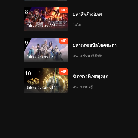
VIP
8
มหาศึกล้างพิภพ
ไซไฟ
อัปเดตถึงตอน 235
VIP
9
มหาเทพเหนือโชคชะตา
แนวแฟนตาซีลึกลับ
อัปเดตถึงตอน 534
VIP
10
จักรพรรดิเทพสูงสุด
แนวการต่อสู้
อัปเดตถึงตอน 611