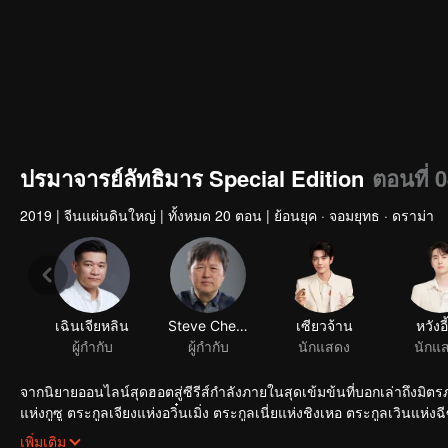
ปรมาจารย์ลัทธิมาร Special Edition
ตอนที่ 
2019
|
จีนแผ่นดินใหญ่
|
ทั้งหมด 20 ตอน
|
ย้อนยุค · จอมยุทธ · ดราม่า
เฉินเจียหลิน
Steve Cheng
เซียวจ้าน
หวังอี
ผู้กำกับ
ผู้กำกับ
นักแสดง
นักแ
จากนิยายออนไลน์สุดฮอตสู่ซีรีส์กำลังภายในสุดเข้มข้นที่บอกเล่าถึงมิตร
แห่งกูซู ตระกูลเจียงแห่งอวิ๋นเมิ่ง ตระกูลเนี่ยแห่งชิงเหอ ตระกูลเวินแห่งฉีซาน และตระกูลจินแห่งหลาน
ร้อนแก่ประชาชน เหล่าเซียนเทพผดุงคุณธรรมจากตระกูลอื่นๆ จึงต้องร่วมกันต่อต้านตระกูลเวิน เว่ยอู๋เซี่ยน(เซียวจ้าน
เพิ่มเติม