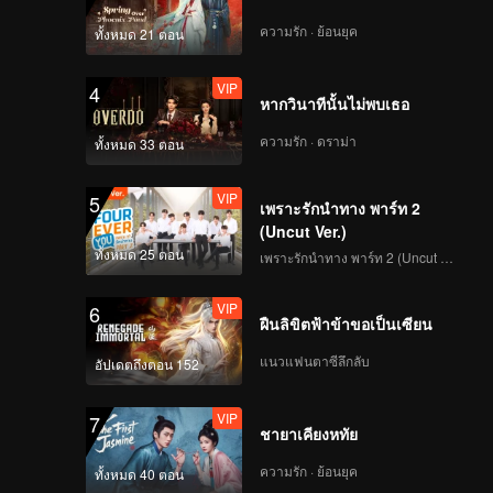
ปีต่อมา
ความรัก · ย้อนยุค
ทั้งหมด 21 ตอน
ป๋อ)จาก
คลี่คลาย
VIP
4
มาร ทาง
หากวินาทีนั้นไม่พบเธอ
ความรัก · ดราม่า
ทั้งหมด 33 ตอน
VIP
5
เพราะรักนำทาง พาร์ท 2
(Uncut Ver.)
ทั้งหมด 25 ตอน
เพราะรักนำทาง พาร์ท 2 (Uncut Ver.)
VIP
6
ฝืนลิขิตฟ้าข้าขอเป็นเซียน
แนวแฟนตาซีลึกลับ
อัปเดตถึงตอน 152
VIP
7
ชายาเคียงหทัย
ความรัก · ย้อนยุค
ทั้งหมด 40 ตอน