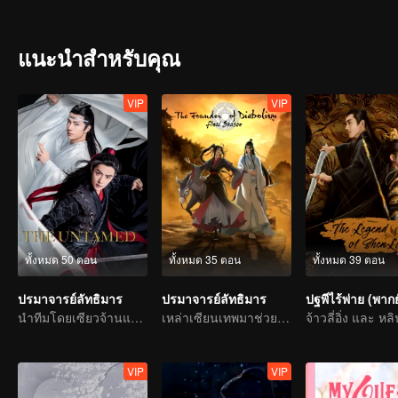
เมตตาที่ภายหลังฝึกวิชามารและได้รับการขนานนามว่า"ปรมาจารย์อี๋หลิง" ได้ทำการล้มล้างตระกูลเวินจะได้รับความสำเร็จ แต่เพราะวิชาอันแกร่งกล
เขาต่างทำให้ผู้คนมากมายหวาดกลัว ยอดฝีมือจากทั่วทุกหนแห่งต่างพยายา
เว่ยอู๋เซี่ยนปรากฏตัวขึ้นอีกครั้งในคราบชายสวมหน้ากากนามโม่เสวียนอวี่(
แนะนำสำหรับคุณ
ตระกูลหลานแห่งกูซู เจียงเฉิง(วังจั๋วเฉิง)ศิษย์ผู้น้องจากตระกูลเจียงแห่งอ
ปมปริศนาในอดีตและความจริงที่ทุกคนต่างคาดไม่ถึง เรื่องราวมิตรภาพ
WeTV เท่านั้น
VIP
VIP
ทั้งหมด 50 ตอน
ทั้งหมด 35 ตอน
ทั้งหมด 39 ตอน
ปรมาจารย์ลัทธิมาร
ปรมาจารย์ลัทธิมาร
นำทีมโดยเซียวจ้านและหวังอีป๋อ
เหล่าเซียนเทพมาช่วยทำลายล้างความชั่วร้ายให้กับประชาชน
VIP
VIP