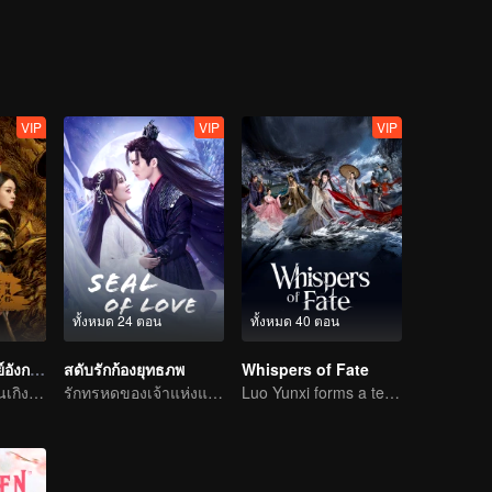
้าของ
มทำลายล้างเว่ยอู๋เซี่ยน จนในที่สุดเขาหายสาบสูญไปอย่างไร้ร่องรอย...16 
เซียวจ้าน) ทุกคนต่างจำเขาไม่ได้ เขาได้กลับมาพบกับคู่หูหลานวั่งจี(หวังอี้
วิ๋นเมิ่ง รวมถึงบุคคลอื่นในอดีต การกลับมาของเว่ยอู่เซี่ยนในครั้งนี้จะมาเพื่อ
และความแค้นร่วม 16 ปีจะจบลงอย่างไร ติดตามได้ในซีรีส์ปรมาจารย์ลัทธิ
VIP
VIP
VIP
ทั้งหมด 24 ตอน
ทั้งหมด 40 ตอน
ปฐพีไร้พ่าย (พากย์อังกฤษ)
สดับรักก้องยุทธภพ
Whispers of Fate
จ้าวลี่อิ่ง และ หลินเกิงซิน รวมมืออีกครั้ง!
รักทรหดของเจ้าแห่งแดนมารและราชาหมื่นปีศาจ
Luo Yunxi forms a team to roam the Jianghu