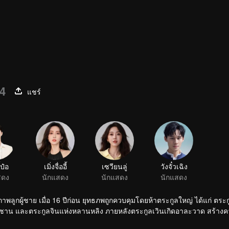
04
แชร์
้ป๋อ
เมิ่งจื่ออี้
เซวียนลู่
วังจั๋วเฉิง
สดง
นักแสดง
นักแสดง
นักแสดง
ภาพลูกผู้ชาย เมื่อ 16 ปีก่อน ยุทธภพถูกควบคุมโดยห้าตระกูลใหญ่ ได้แก่ ตร
หลิง ภายหลังตระกูลเวินเกิดอาละวาด สร้างความเดือด
)หนุ่มน้อยศิษย์ตระกูลเจียงผู้มีจิตใจ