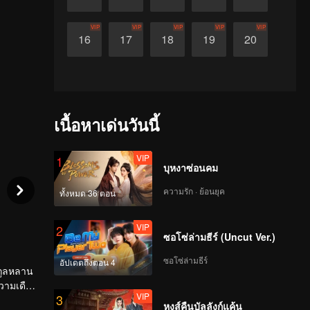
VIP
VIP
VIP
VIP
VIP
16
17
18
19
20
เนื้อหาเด่นวันนี้
VIP
1
บุหงาซ่อนคม
ความรัก · ย้อนยุค
ทั้งหมด 36 ตอน
VIP
2
ซอโซ่ล่ามธีร์ (Uncut Ver.)
ซอโซ่ล่ามธีร์
อัปเดตถึงตอน 4
ะกูลหลาน
VIP
3
หงส์คืนบัลลังก์แค้น