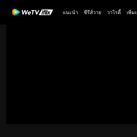
แนะนำ
ซีรีส์วาย
วาไรตี้
เพิ่ม