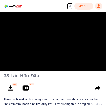
Mở APP
vi
33 Lần Hôn Đầu
Thiếu nữ bị mất trí nhớ gặp gỡ nam thần nghiên cứu khoa học, sau nụ hôn
tình cờ mở ra "hành trình tìm lại ký ức"! Dưới sức mạnh của từng nụ hôn liên
More