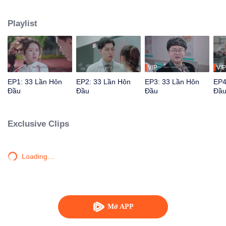
tiếp diễn ra, tình cảm của hai người cũng dần thay đổi.
Playlist
VIP
VIP
EP1: 33 Lần Hôn
EP2: 33 Lần Hôn
EP3: 33 Lần Hôn
EP4
Đầu
Đầu
Đầu
Đầ
Exclusive Clips
Loading…
Mở APP