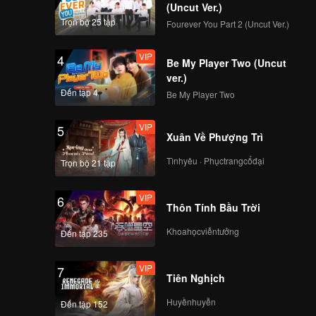
(Uncut Ver.)
Trọn bộ 25 tập
Fourever You Part 2 (Uncut Ver.)
VIP
4
Be My Player Two (Uncut
ver.)
Đến tập 4
Be My Player Two
VIP
5
Xuân Về Phượng Trì
Tìnhyêu · Phụctrangcổđại
Trọn bộ 21 tập
VIP
6
Thôn Tính Bầu Trời
Khoahọcviễntưởng
Đến tập 235
VIP
7
Tiên Nghịch
Huyềnhuyễn
Đến tập 152