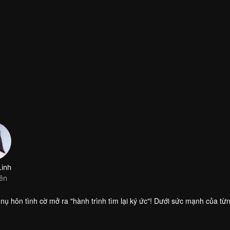
Linh
iên
nụ hôn tình cờ mở ra "hành trình tìm lại ký ức"! Dưới sức mạnh của từ