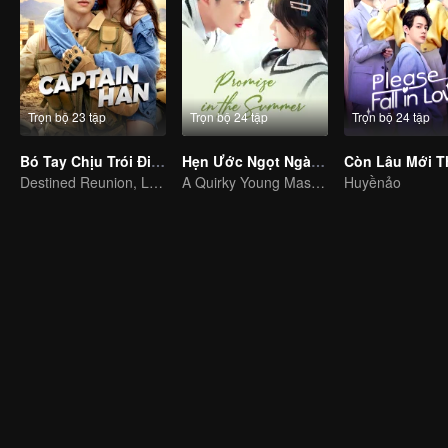
Trọn bộ 23 tập
Trọn bộ 24 tập
Trọn bộ 24 tập
Bó Tay Chịu Trói Đi Đội Trưởng Hàn
Hẹn Ước Ngọt Ngào Đầu Hạ
Destined Reunion, Love in the Rainforest
A Quirky Young Master Falls in Love with an Energetic Girl
Huyềnảo