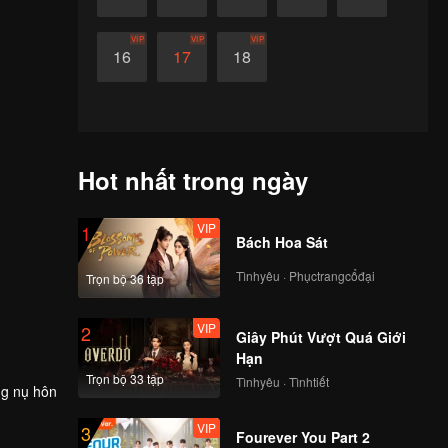
VIP
VIP
VIP
16
17
18
Hot nhất trong ngày
VIP
1
Bách Hoa Sát
Tìnhyêu · Phụctrangcổđại
Trọn bộ 36 tập
VIP
2
Giây Phút Vượt Quá Giới
Hạn
Trọn bộ 33 tập
Tìnhyêu · Tìnhtiết
ng nụ hôn
VIP
3
Fourever You Part 2