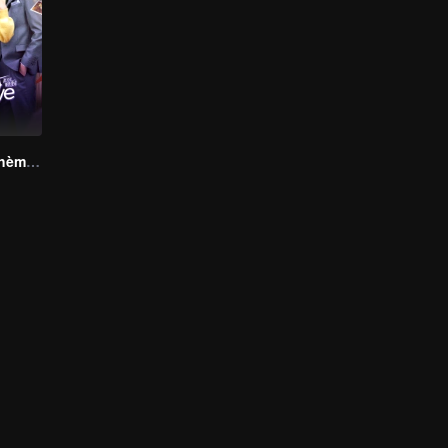
Còn Lâu Mới Thèm Yêu Đương