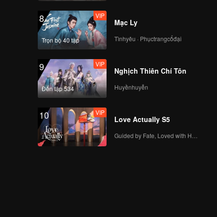
VIP
8
Mạc Ly
Tìnhyêu · Phụctrangcổđại
Trọn bộ 40 tập
VIP
9
Nghịch Thiên Chí Tôn
Huyềnhuyễn
Đến tập 534
VIP
10
Love Actually S5
Guided by Fate, Loved with Heart