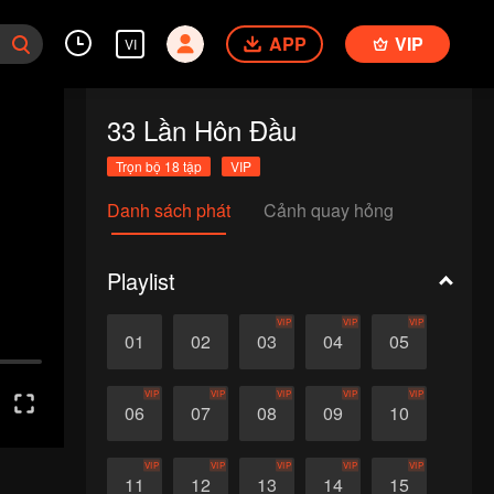
APP
VIP
VI
33 Lần Hôn Đầu
Trọn bộ 18 tập
VIP
Danh sách phát
Cảnh quay hỏng
Playlist
VIP
VIP
VIP
01
02
03
04
05
VIP
VIP
VIP
VIP
VIP
06
07
08
09
10
VIP
VIP
VIP
VIP
VIP
11
12
13
14
15