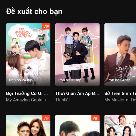
Đề xuất cho bạn
VIP
Trọn bộ 24 tập
Trọn bộ 31 tập
Trọn bộ 24 tập
Đội Trưởng Có Gì Sai Sai
Thời Gian Ấm Áp Bên Em
My Amazing Captain
Tìnhtiết
VIP
VIP