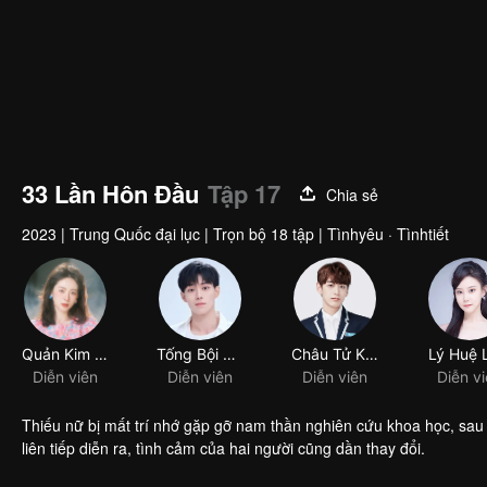
33 Lần Hôn Đầu
Tập 17
Chia sẻ
2023
|
Trung Quốc đại lục
|
Trọn bộ 18 tập
|
Tìnhyêu · Tìnhtiết
Quản Kim Lân
Tống Bội Trạch
Châu Tử Kiệt
Lý Huệ 
Diễn viên
Diễn viên
Diễn viên
Diễn v
Thiếu nữ bị mất trí nhớ gặp gỡ nam thần nghiên cứu khoa học, sau 
liên tiếp diễn ra, tình cảm của hai người cũng dần thay đổi.