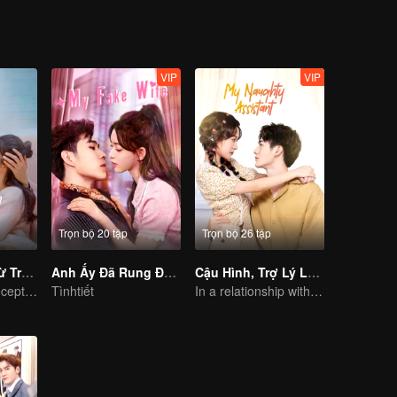
VIP
VIP
Trọn bộ 20 tập
Trọn bộ 26 tập
Sở Tiên Sinh Từ Trên Trời Rơi Xuống
Anh Ấy Đã Rung Động
Cậu Hình, Trợ Lý Lại Gây Chuyện Này
My Master of Deception Girlfriend
Tìnhtiết
In a relationship with an idol