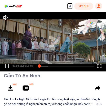
Mở APP
vi
00:00:00
/
00:01:06
Cẩm Tú An Ninh
Tiểu thư La Nghi Ninh của La gia lớn lên trong biệt viện, từ nhỏ đã không bị
gò bó bởi những lễ nghi phiền phức, vì không chấp nhận thấy cảnh "tam ca"
More