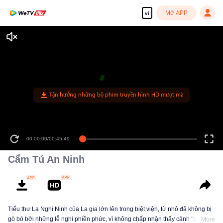
Mở APP
vi
Tận hưởng những bộ phim truyền hình HD mượt mà
00:00:00
/
00:45:49
Cẩm Tú An Ninh
Tiểu thư La Nghi Ninh của La gia lớn lên trong biệt viện, từ nhỏ đã không bị
gò bó bởi những lễ nghi phiền phức, vì không chấp nhận thấy cảnh "tam ca"
More