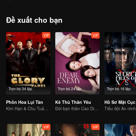
Đây là một vụ án có đầy đủ nhân chứng và vật chứng, thậm chí hung
hoàn toàn khiến cảnh sát phụ trách vụ án Lưu Vọng cảm thấy bất a
“Tần Hồng thật sự đã chết chưa?”
Đề xuất cho bạn
VIP
VIP
Trọn bộ 34 tập
Trọn bộ 24 tập
Trọn bộ 16 tập
Phồn Hoa Lụi Tàn
Kẻ Thù Thân Yêu
Hồ Sơ Mật Cục
Kim Hạn & Chu Tuấn Vỹ: Song Hùng Khuấy Đảo Giang Hồ
Đôi bạn thân Cao Diệp và Trần Nghiên Hy bắt tay trả thù
VIP
VIP