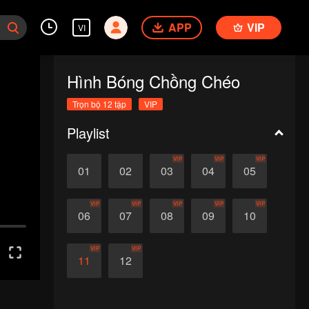
APP
VIP
VI
Hình Bóng Chồng Chéo
Trọn bộ 12 tập
VIP
Playlist
VIP
VIP
VIP
01
02
03
04
05
VIP
VIP
VIP
VIP
VIP
06
07
08
09
10
VIP
VIP
11
12