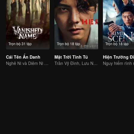
Trọn bộ 31 tập
Trọn bộ 18 tập
Trọn bộ 18 tập
Cái Tên Ẩn Danh
Mặt Trời Tinh Tú
Hiện Trường Đi
Nghê Ni và Diêm Ni phối hợp diễn xuất trong bộ phim trinh thám nữ quyền
Trần Vỹ Đình, Lưu Nhã Sắt truy tìm hung thủ xuyên không