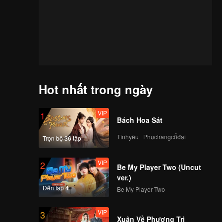
Hot nhất trong ngày
VIP
1
Bách Hoa Sát
Tìnhyêu · Phụctrangcổđại
Trọn bộ 36 tập
VIP
2
Be My Player Two (Uncut
ver.)
Đến tập 4
Be My Player Two
VIP
3
Xuân Về Phượng Trì