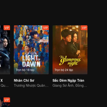
 thủ cũng đã thú nhận hành vi phạm tội. Thế nhưng, việc thi thể biến
n.
VIP
VIP
VIP
Trọn bộ 18 tập
Trọn bộ 24 tập
 X
Nhân Chi Sơ
Sắc Đêm Ngập Tràn
Tiểu đội An ninh Quốc gia đập tan âm mưu gián điệp
Trương Nhược Quân và Mã Tư Thuần tìm kiếm bí ẩn về thân thế của mình
Giang Sơ Ảnh, Đồng Đại Vi: Cuộc Đối Đầu Gay Cấn
VIP