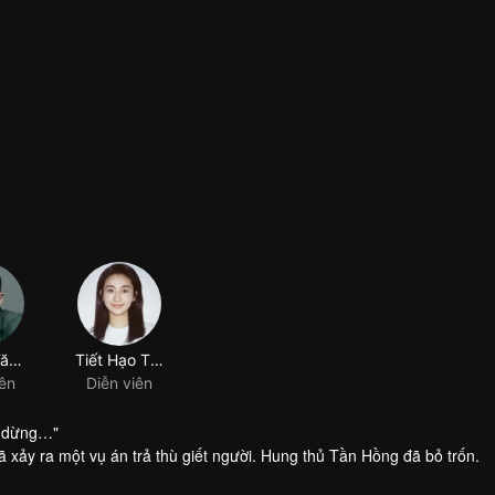
m dừng…"
 xảy ra một vụ án trả thù giết người. Hung thủ Tần Hồng đã bỏ trốn.
ta đã bị bạn trai ném xác xuống biển, không tìm được thi thể.