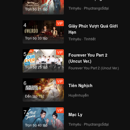
 mất
Tìnhyêu · Phụctrangcổđại
Trọn bộ 21 tập
VIP
4
Giây Phút Vượt Quá Giới
Hạn
Trọn bộ 33 tập
Tìnhyêu · Tìnhtiết
VIP
5
Fourever You Part 2
(Uncut Ver.)
Trọn bộ 25 tập
Fourever You Part 2 (Uncut Ver.)
VIP
6
Tiên Nghịch
Huyềnhuyễn
Đến tập 152
VIP
7
Mạc Ly
Tìnhyêu · Phụctrangcổđại
Trọn bộ 40 tập