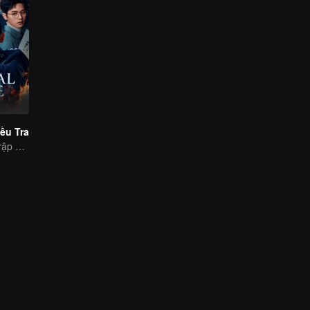
ều Tra
Nguy hiểm rình rập quanh ta