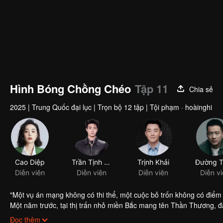
Hình Bóng Chồng Chéo
Tập 11
Chia sẻ
2025
|
Trung Quốc đại lục
|
Trọn bộ 12 tập
|
Tội phạm · hoàinghi
"Một vụ án mạng không có thi thể, một cuộc bỏ trốn không có điể
Một năm trước, tại thị trấn nhỏ miền Bắc mang tên Thần Thương, đã
Một năm sau, khi cảnh sát “phát hiện” Tần Hồng ở miền Nam, thì cô 
Đọc thêm