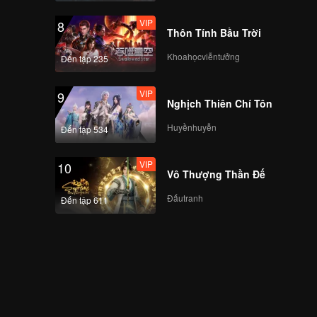
VIP
8
Thôn Tính Bầu Trời
Khoahọcviễntưởng
Đến tập 235
VIP
9
Nghịch Thiên Chí Tôn
Huyềnhuyễn
Đến tập 534
VIP
10
Vô Thượng Thần Đế
Đấutranh
Đến tập 611