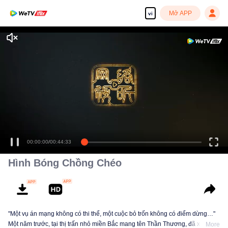
Mở APP
vi
00:00:00
/
00:44:33
Hình Bóng Chồng Chéo
"Một vụ án mạng không có thi thể, một cuộc bỏ trốn không có điểm dừng…"
Một năm trước, tại thị trấn nhỏ miền Bắc mang tên Thần Thương, đã xảy ra
More