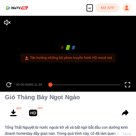
Mở APP
vi
Tận hưởng những bộ phim truyền hình HD mượt mà
00:00:00
/
00:11:36
Gió Tháng Bảy Ngọt Ngào
Tống Thất Nguyệt từ nước ngoài trở về và bất ngờ bắt đầu con đường kinh
doanh homestay đầy gian nan. Trong quá trình này, cô đã làm quen với một
More