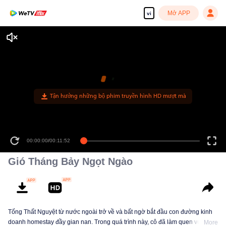
Mở APP
vi
Tận hưởng những bộ phim truyền hình HD mượt mà
00:00:00
/
00:11:52
Gió Tháng Bảy Ngọt Ngào
Tống Thất Nguyệt từ nước ngoài trở về và bất ngờ bắt đầu con đường kinh
doanh homestay đầy gian nan. Trong quá trình này, cô đã làm quen với một
More