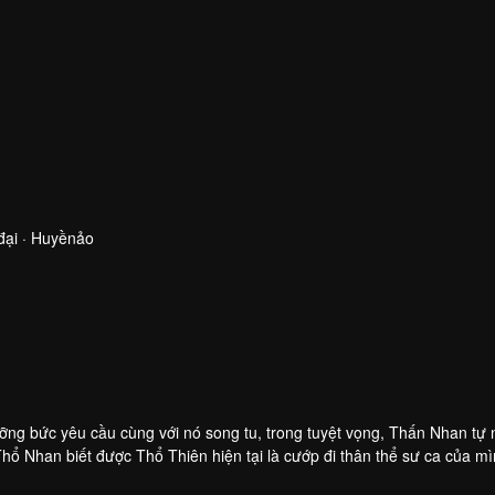
đại · Huyềnảo
ỡng bức yêu cầu cùng với nó song tu, trong tuyệt vọng, Thấn Nhan tự 
Thổ Nhan biết được Thổ Thiên hiện tại là cướp đi thân thể sư ca của m
ù, nàng luyện hóa Thượng Cổ Thần Khí tái tạo hoàn chỉnh Nội Đan, n