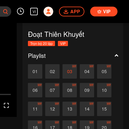
APP
VIP
VI
Đoạt Thiên Khuyết
Trọn bộ 20 tập
VIP
Playlist
VIP
VIP
VIP
01
02
03
04
05
VIP
VIP
VIP
VIP
VIP
06
07
08
09
10
VIP
VIP
VIP
VIP
VIP
11
12
13
14
15
VIP
VIP
VIP
VIP
VIP
16
17
18
19
20