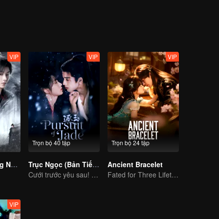
hổ Nhan quyết định kết hôn với Trần, nhưng ngày thứ hai kết hôn tự t
g thế trở về Long Đồi, không nghĩ tới thừa nhan tái sinh lại biến thành 
ần nữa phong ấn Ma Thú Chà, lại bị nhận ra, nàng cùng Trần vai bên
 còn Tam Giới Thái Bình.
VIP
VIP
VIP
Trọn bộ 40 tập
Trọn bộ 24 tập
Dữ Quân Tương Nhẫn
Trục Ngọc (Bản Tiếng Anh)
Ancient Bracelet
Cưới trước yêu sau! Chân tình giữa binh đao khói lửa
Fated for Three Lifetimes, Bound by One Thought
VIP