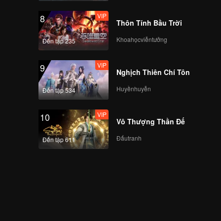
VIP
8
Thôn Tính Bầu Trời
Khoahọcviễntưởng
Đến tập 235
VIP
9
Nghịch Thiên Chí Tôn
Huyềnhuyễn
Đến tập 534
VIP
10
Vô Thượng Thần Đế
Đấutranh
Đến tập 611