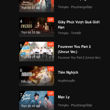
ay đưa
hươu Minh
Tìnhyêu · Phụctrangcổđại
Trọn bộ 21 tập
 cạnh
VIP
4
Giây Phút Vượt Quá Giới
Hạn
Trọn bộ 33 tập
Tìnhyêu · Tìnhtiết
VIP
5
Fourever You Part 2
(Uncut Ver.)
Trọn bộ 25 tập
Fourever You Part 2 (Uncut Ver.)
VIP
6
Tiên Nghịch
Huyềnhuyễn
Đến tập 152
VIP
7
Mạc Ly
Tìnhyêu · Phụctrangcổđại
Trọn bộ 40 tập