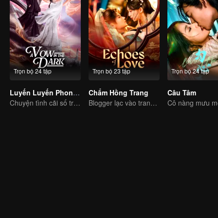
Trọn bộ 24 tập
Trọn bộ 23 tập
Trọn bộ 24 tập
Luyến Luyến Phong Lăng Độ
Chẩm Hồng Trang
Câu Tâm
Chuyện tình cãi số trời! Ma tôn theo đuổi nàng tiểu tiên
Blogger lạc vào trang sách, chinh phục công gia sắc sảo