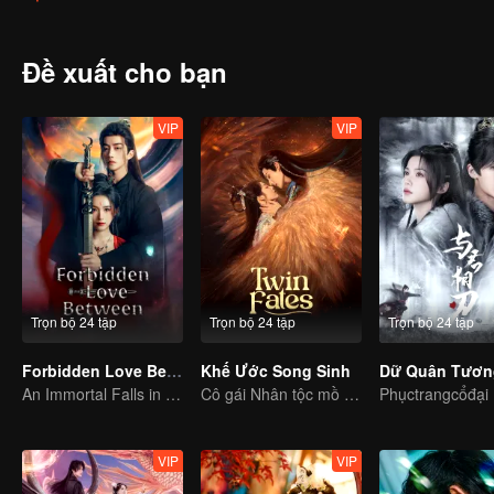
cũng trong quá trình này bất hạnh ngộ độc, mạng không lâu nữa. T
Trần trở về Ma giới, chính mình bị giết. Trần triệt để tức giận, cườn
Huyền Nữ. Thừa Nhan muốn lợi dụng thân phận của Hưu Minh một l
Đề xuất cho bạn
Chà mở ra quyết chiến cuối cùng, cuối cùng triệt để phong ấn Chà,
VIP
VIP
Trọn bộ 24 tập
Trọn bộ 24 tập
Trọn bộ 24 tập
Forbidden Love Between
Khế Ước Song Sinh
An Immortal Falls in Love With a Witch
Cô gái Nhân tộc mồ côi hiến thân kết khế ước với thần thú.
Phụctrangcổđại
VIP
VIP