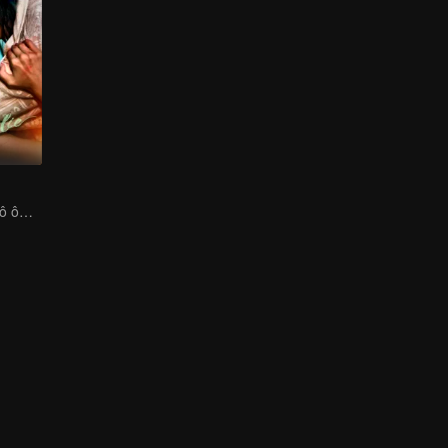
Cô nàng mưu mô ôm hận báo thù phải lòng chàng thiếu gia bất hảo