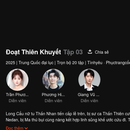
Đoạt Thiên Khuyết
Tập 03
Chia sẻ
2025
|
Trung Quốc đại lục
|
Trọn bộ 20 tập
|
Tìnhyêu · Phụctrangcổ
Long Cẩu nữ tu Thấn Nhan tiến cấp lễ trên, bị sư ca Thấn Thiên cư
Nedan, bị Ma thú bụi cùng nàng kết hợp linh sủng khế ước cứu đi. 
Thượng Cổ Ma Thú Chà, vì vậy quyết định mở ra con đường báo th
Đọc thêm