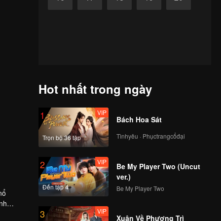
Hot nhất trong ngày
VIP
1
Bách Hoa Sát
Tìnhyêu · Phụctrangcổđại
Trọn bộ 36 tập
VIP
2
Be My Player Two (Uncut
ver.)
Đến tập 4
Be My Player Two
nổ
ình
VIP
3
hưng
Xuân Về Phượng Trì