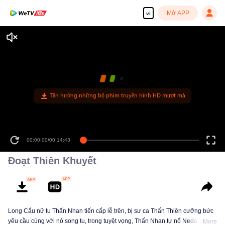
Mở APP
vi
Tận hưởng những bộ phim truyền hình HD mượt mà
00:00:00
/
00:14:43
Đoạt Thiên Khuyết
Long Cẩu nữ tu Thấn Nhan tiến cấp lễ trên, bị sư ca Thấn Thiên cưỡng bức
yêu cầu cùng với nó song tu, trong tuyệt vọng, Thấn Nhan tự nổ Nedan, bị
More