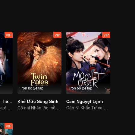
VIP
VIP
VIP
Trọn bộ 24 tập
Trọn bộ 24 tập
Trục Ngọc (Bản Tiếng Anh)
Khế Ước Song Sinh
Cẩm Nguyệt Lệnh
Cưới trước yêu sau! Chân tình giữa binh đao khói lửa
Cô gái Nhân tộc mồ côi hiến thân kết khế ước với thần thú.
Cáp Ni Khắc Tư và Hoàng Tuấn Tiệp cùng nhau phá vỡ thế cờ chết
VIP