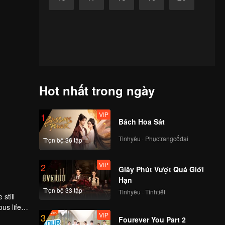
Hot nhất trong ngày
VIP
1
Bách Hoa Sát
Tìnhyêu · Phụctrangcổđại
Trọn bộ 36 tập
VIP
2
Giây Phút Vượt Quá Giới
Hạn
Trọn bộ 33 tập
Tìnhyêu · Tìnhtiết
still
us life-
VIP
3
 a love
Fourever You Part 2