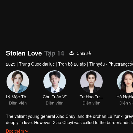
Stolen Love
Tập 14
Chia sẻ
2025
|
Trung Quốc đại lục
|
Trọn bộ 20 tập
|
Tìnhyêu · Phụctrangcổ
Lý Mộc Thần
Chu Tuấn Vĩ
Từ Hạo Tường
Diễn viên
Diễn viên
Diễn viên
Diễn v
The valiant young general Xiao Chuyi and the orphan Lu Yunxi grew u
deeply in love. However, Xiao Chuyi was exiled to the borderlands fo
and-death ordeals, he comes back only to discover that Yunxi rema
Đọc thêm