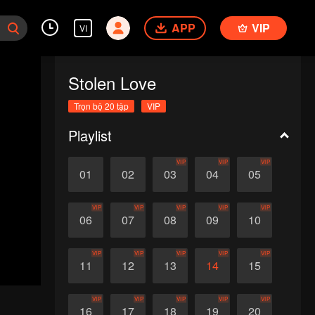
APP
VIP
VI
Stolen Love
Trọn bộ 20 tập
VIP
Playlist
VIP
VIP
VIP
01
02
03
04
05
VIP
VIP
VIP
VIP
VIP
06
07
08
09
10
VIP
VIP
VIP
VIP
VIP
11
12
13
14
15
VIP
VIP
VIP
VIP
VIP
16
17
18
19
20