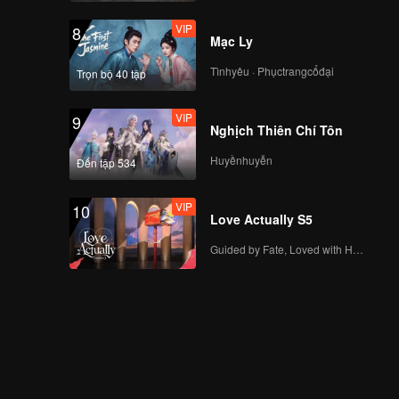
VIP
8
Mạc Ly
Tìnhyêu · Phụctrangcổđại
Trọn bộ 40 tập
VIP
9
Nghịch Thiên Chí Tôn
Huyềnhuyễn
Đến tập 534
VIP
10
Love Actually S5
Guided by Fate, Loved with Heart