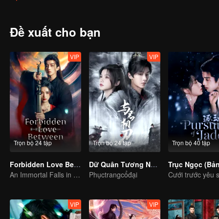
triangle, Xiao Chuyi and Lu Yunxi start a forbidden romance.
Đề xuất cho bạn
VIP
VIP
Trọn bộ 24 tập
Trọn bộ 24 tập
Trọn bộ 40 tập
Forbidden Love Between
Dữ Quân Tương Nhẫn
An Immortal Falls in Love With a Witch
Phụctrangcổđại
VIP
VIP