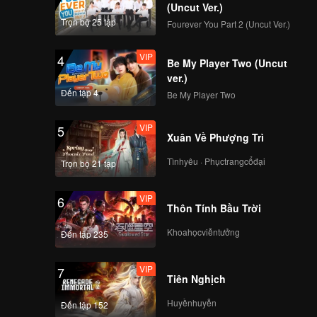
(Uncut Ver.)
Trọn bộ 25 tập
Fourever You Part 2 (Uncut Ver.)
VIP
4
Be My Player Two (Uncut
ver.)
Đến tập 4
Be My Player Two
VIP
5
Xuân Về Phượng Trì
Tìnhyêu · Phụctrangcổđại
Trọn bộ 21 tập
VIP
6
Thôn Tính Bầu Trời
Khoahọcviễntưởng
Đến tập 235
VIP
7
Tiên Nghịch
Huyềnhuyễn
Đến tập 152