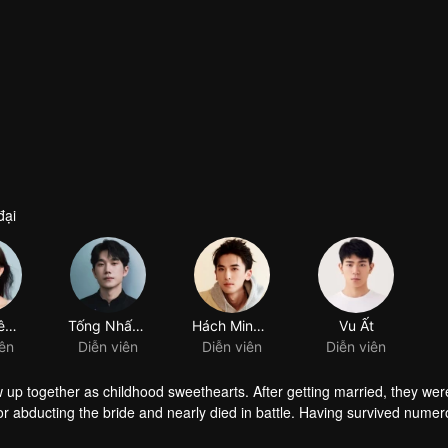
đại
Hồ Nghiên Nghiên
Tống Nhất Hùng
Hách Minh Kỳ
Vu Ất
iên
Diễn viên
Diễn viên
Diễn viên
p together as childhood sweethearts. After getting married, they were 
r abducting the bride and nearly died in battle. Having survived numero
rried his cousin Zhou Yanyu, and his mother passed away. Entangled in