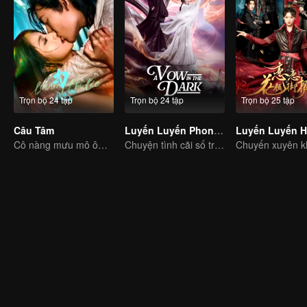
Trọn bộ 24 tập
Trọn bộ 24 tập
Trọn bộ 25 tập
Câu Tâm
Luyến Luyến Phong Lăng Độ
Cô nàng mưu mô ôm hận báo thù phải lòng chàng thiếu gia bất hảo
Chuyện tình cãi số trời! Ma tôn theo đuổi nàng tiểu tiên