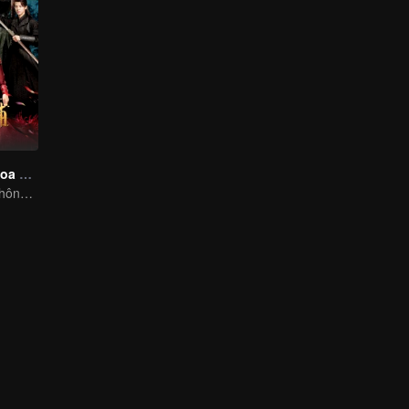
Luyến Luyến Hoa Nhan Ngự Bổ
Chuyến xuyên không của cô gái theo đuổi bốn chàng đẹp trai