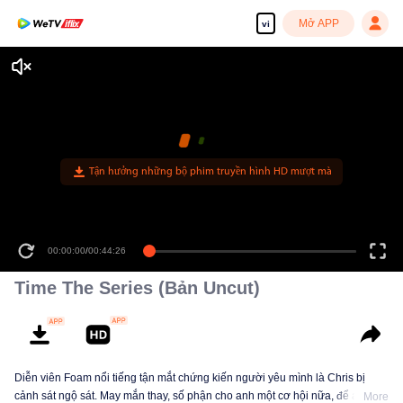
Mở APP
vi
Tận hưởng những bộ phim truyền hình HD mượt mà
00:00:00
/
00:44:26
Time The Series (Bản Uncut)
Diễn viên Foam nổi tiếng tận mắt chứng kiến người yêu mình là Chris bị
cảnh sát ngộ sát. May mắn thay, số phận cho anh một cơ hội nữa, để anh trở
More