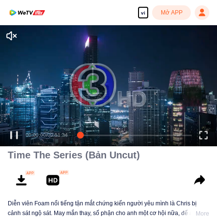
Mở APP
vi
00:00:00
/
00:51:34
Time The Series (Bản Uncut)
Diễn viên Foam nổi tiếng tận mắt chứng kiến người yêu mình là Chris bị
cảnh sát ngộ sát. May mắn thay, số phận cho anh một cơ hội nữa, để anh trở
More