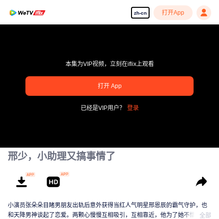
打开App
zh-cn
本集为VIP视频，立刻在iflix上观看
打开 App
pay limit
已经是VIP用户？
登录
错误码: 70013083.-1-d53de038e146b4f3a75c0fdda2830bfc
00:00:00
/
00:00:00
邢少，小助理又搞事情了
小演员张朵朵目睹男朋友出轨后意外获得当红人气明星邢恩辰的霸气守护，也
和天降男神谈起了恋爱。两颗心慢慢互相吸引，互相靠近，他为了她不惜放弃
全部