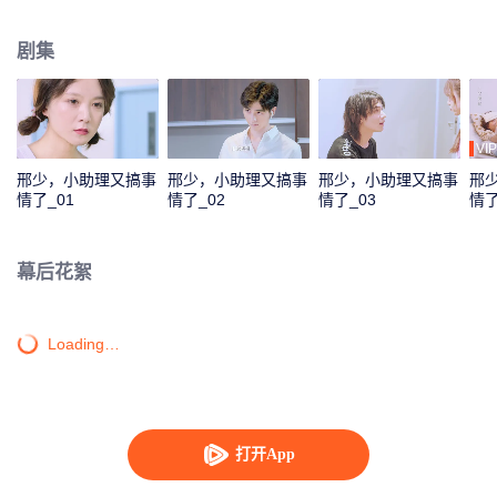
梦想和名气，她为了他不惜放弃爱情远走他乡，后来在共同的努力下，他们最
终得以携手。
剧集
VIP
邢少，小助理又搞事
邢少，小助理又搞事
邢少，小助理又搞事
邢
情了_01
情了_02
情了_03
情了
幕后花絮
Loading…
打开App