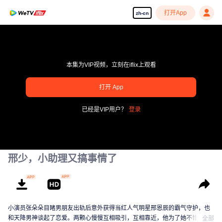
打开App
zh-cn
本集为VIP视频，立刻在iflix上观看
打开 App
pay limit
已经是VIP用户？
登录
错误码: 70013083.-1-0cc6864c86d4759c2d7224caac0fab4c
00:00:00
/
00:00:00
邢少，小助理又搞事情了
小演员张朵朵目睹男朋友出轨后意外获得当红人气明星邢恩辰的霸气守护，也
和天降男神谈起了恋爱。两颗心慢慢互相吸引，互相靠近，他为了她不惜放弃
全部