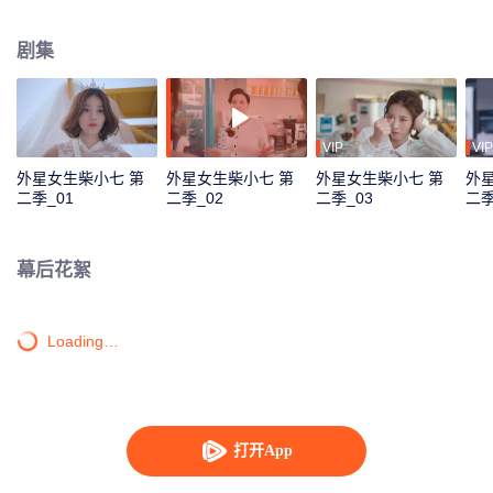
对其进行洗脑。“冷气CP”能否冲破阻碍，寻回旧时甜蜜？新的故事，相信将会
带给观众满满的新鲜感与惊喜感。
剧集
VIP
VIP
外星女生柴小七 第
外星女生柴小七 第
外星女生柴小七 第
外
二季_01
二季_02
二季_03
二季
幕后花絮
Loading…
打开App