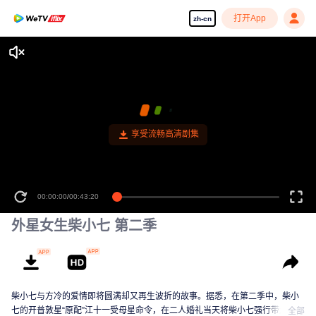
打开App
zh-cn
享受流畅高清剧集
00:00:00
/
00:43:20
外星女生柴小七 第二季
柴小七与方冷的爱情即将圆满却又再生波折的故事。据悉，在第二季中，柴小
七的开普敦星“原配”江十一受母星命令，在二人婚礼当天将柴小七强行带走，并
全部