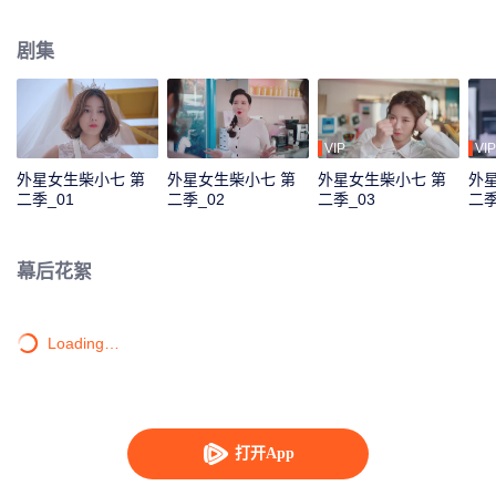
对其进行洗脑。“冷气CP”能否冲破阻碍，寻回旧时甜蜜？新的故事，相信将会
带给观众满满的新鲜感与惊喜感。
剧集
VIP
VIP
外星女生柴小七 第
外星女生柴小七 第
外星女生柴小七 第
外
二季_01
二季_02
二季_03
二季
幕后花絮
Loading…
打开App