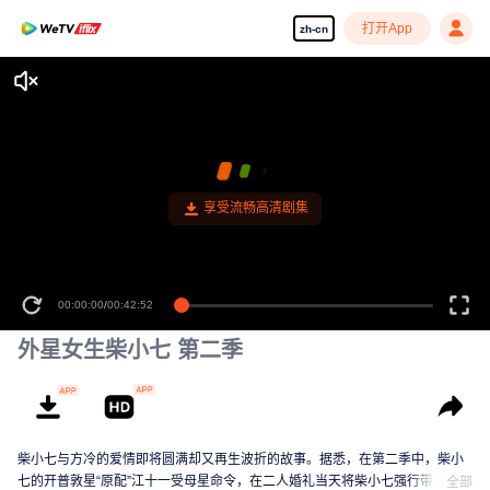
打开App
zh-cn
享受流畅高清剧集
00:00:00
/
00:42:52
外星女生柴小七 第二季
柴小七与方冷的爱情即将圆满却又再生波折的故事。据悉，在第二季中，柴小
七的开普敦星“原配”江十一受母星命令，在二人婚礼当天将柴小七强行带走，并
全部