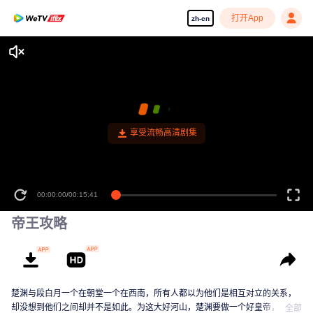
打开App
zh-cn
享受流畅高清剧集
00:00:00
/
00:15:41
帝王攻略
楚渊与段白月一个在朝堂一个在西南，所有人都以为他们是相互对立的关系，
却没想到他们之间却并不是如此。为这大好河山，楚渊要做一个好皇帝，段白
全部