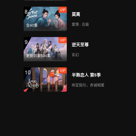
VIP
8
莫离
爱情 · 古装
全40集
VIP
9
逆天至尊
玄幻
更新到第534集
VIP
10
半熟恋人 第5季
命定指引，赤诚相爱