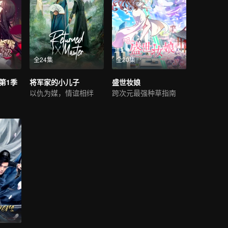
全24集
全20集
第1季
将军家的小儿子
盛世妆娘
以仇为媒，情谊相绊
跨次元最强种草指南