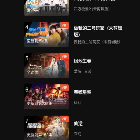
四方极爱2 (未剪辑版）
全25集
VIP
4
做我的二号玩家（未剪辑
版）
更新到第4集
做我的二号玩家（未剪辑版）
VIP
5
凤池生春
爱情 · 古装
全21集
VIP
6
吞噬星空
科幻
更新到第235集
VIP
7
仙逆
玄幻
更新到第152集