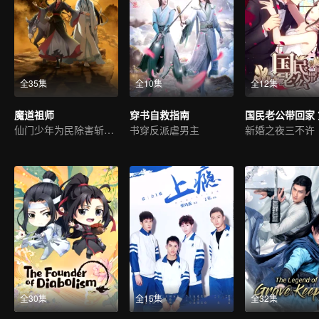
全35集
全10集
全12集
魔道祖师
穿书自救指南
国民老公带回家 
仙门少年为民除害斩邪祟
书穿反派虐男主
新婚之夜三不许
全30集
全15集
全32集