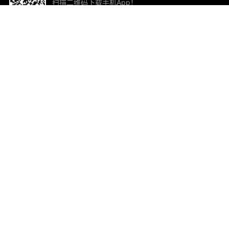
扫描二维码下载手机App！
帮助与反馈
关
意见反馈
加
联
电子
ted.