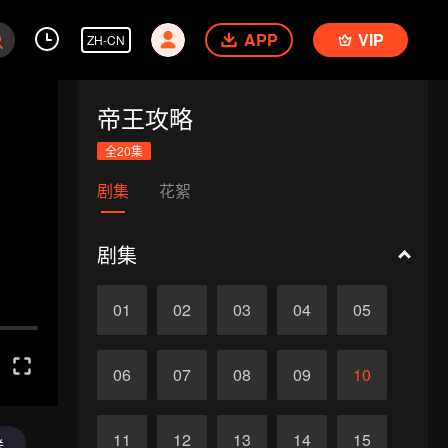
APP
VIP
ZH-CN
帝王攻略
全20集
剧集
花絮
剧集
01
02
03
04
05
06
07
08
09
10
11
12
13
14
15