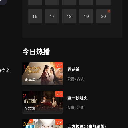
终
16
17
18
19
20
今日热播
VIP
1
百花杀
好皇帝，
爱情 · 古装
全36集
VIP
2
这一秒过火
爱情 · 剧情
全33集
VIP
3
四方极爱2 (未剪辑版）