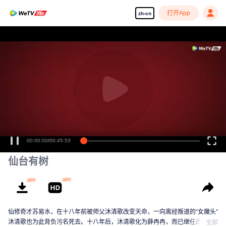
打开App
zh-cn
00:00:00
/
00:45:53
仙台有树
仙修奇才苏易水，在十八年前被师父沐清歌改变天命，一向离经叛道的“女魔头”
沐清歌也为此背负污名死去。十八年后，沐清歌化为薛冉冉，而已继任西山派
全部