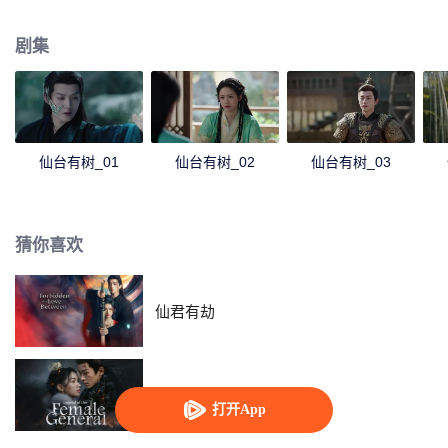
掌门的苏易水将体弱濒死的冉冉收入门下，誓要护她一世周全，自此师徒身份
对调互换，两人之间会发生哪些啼笑皆非的故事呢？
剧集
仙台有树_01
仙台有树_02
仙台有树_03
猜你喜欢
仙君有劫
锦月如歌
打开App