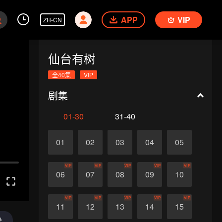
APP
VIP
ZH-CN
仙台有树
全40集
VIP
剧集
01-30
31-40
01
02
03
04
05
VIP
VIP
VIP
VIP
VIP
06
07
08
09
10
VIP
VIP
VIP
VIP
VIP
11
12
13
14
15