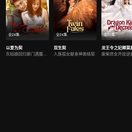
全24集
全24集
全30集
以爱为契
双生契
龙王令之妃卿莫
灰姑娘回归豪门遇腹黑霸总
人族孤女献身神兽结契
废柴庶女开挂逆