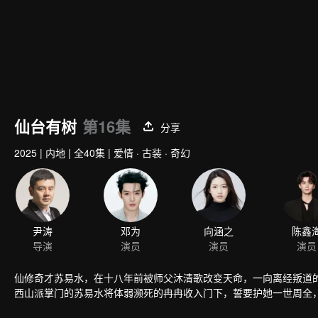
仙台有树
第16集
分享
2025
|
内地
|
全40集
|
爱情 · 古装 · 奇幻
尹涛
邓为
向涵之
导演
演员
演员
仙修奇才苏易水，在十八年前被师父沐清歌改变天命，一向离经叛道的
西山派掌门的苏易水将体弱濒死的冉冉收入门下，誓要护她一世周全