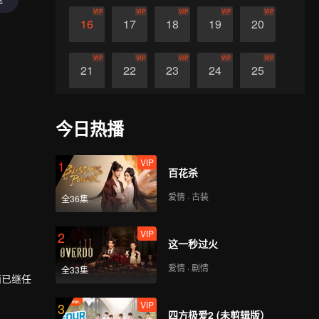
VIP
VIP
VIP
VIP
VIP
16
17
18
19
20
VIP
VIP
VIP
VIP
VIP
21
22
23
24
25
VIP
VIP
VIP
VIP
VIP
26
27
28
29
30
今日热播
VIP
1
百花杀
爱情 · 古装
全36集
VIP
2
这一秒过火
爱情 · 剧情
全33集
而已继任
VIP
3
四方极爱2 (未剪辑版）