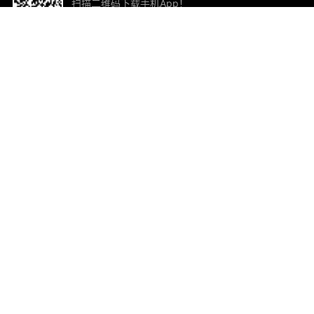
扫描二维码下载手机App！
帮助与反馈
关
意见反馈
加
联
电子
ted.