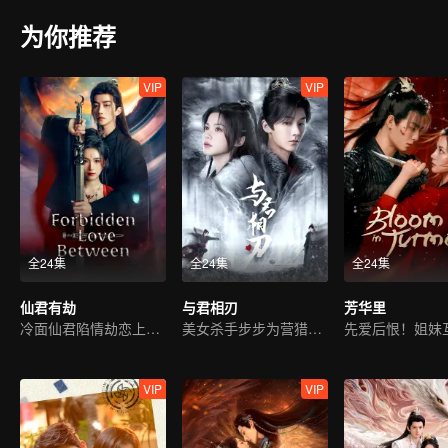
为你推荐
VIP
VIP
全24集
全24集
全24集
仙君有劫
与君相刃
芳华里
冷面仙君陷情劫恋上魔女
美女杀手步步为营猎爱皇子
VIP
VIP