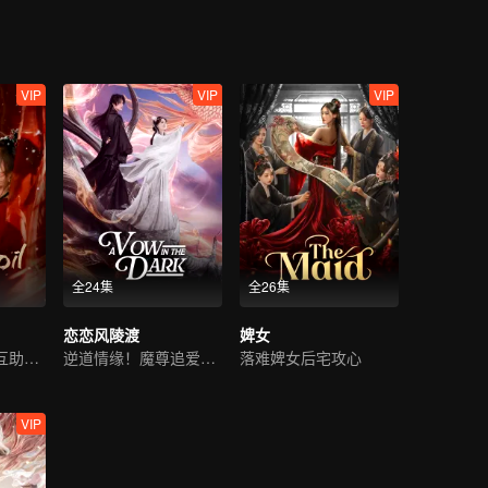
VIP
VIP
VIP
全24集
全26集
恋恋风陵渡
婢女
先爱后恨！姐妹互助复仇
逆道情缘！魔尊追爱小仙妻
落难婢女后宅攻心
VIP