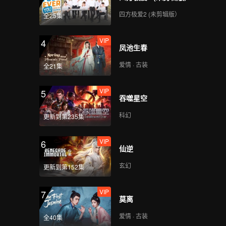
四方极爱2 (未剪辑版）
全25集
VIP
4
凤池生春
爱情 · 古装
全21集
VIP
5
吞噬星空
科幻
更新到第235集
VIP
6
仙逆
玄幻
更新到第152集
VIP
7
莫离
爱情 · 古装
全40集