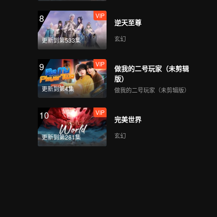
VIP
8
逆天至尊
玄幻
更新到第533集
VIP
9
做我的二号玩家（未剪辑
版）
更新到第4集
做我的二号玩家（未剪辑版）
VIP
10
完美世界
玄幻
更新到第281集