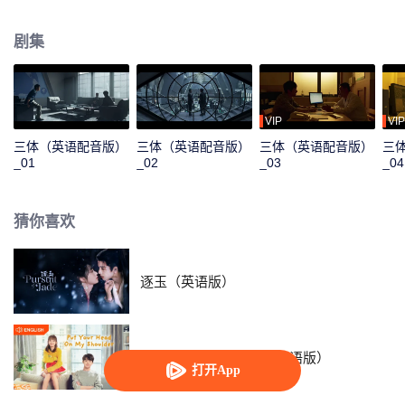
纳米科学家汪淼被警官史强带到联合作战中心，并潜入“科学边界”组织协助调
查，在调查过程中，汪淼和史强接触到一个名为ETO的组织，并发现《三体》
剧集
游戏的秘密，竟是两个文明为了生存空间，孤注一掷的生死相逐，在众人的共
同努力下，汪淼、史强等人坚定信念、重燃希望，带领大家准备一起面对即将
来临的人类危机。
VIP
VIP
三体（英语配音版）
三体（英语配音版）
三体（英语配音版）
三
_01
_02
_03
_04
猜你喜欢
逐玉（英语版）
致我们暖暖的小时光（英语版）
打开App