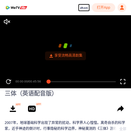
打开App
zh-cn
享受流畅高清剧集
00:00:00
/
00:45:56
三体（英语配音版）
2007年，地球基础科学出现了异常的扰动，科学界人心惶惶。离奇自杀的科学
家，近乎神迹的倒计时，行事隐秘的科学边界，神秘莫测的《三体》游戏……
全部