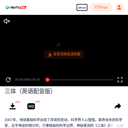
打开App
zh-cn
享受流畅高清剧集
00:00:00
/
00:46:35
三体（英语配音版）
2007年，地球基础科学出现了异常的扰动，科学界人心惶惶。离奇自杀的科学
家，近乎神迹的倒计时，行事隐秘的科学边界，神秘莫测的《三体》游戏……
全部