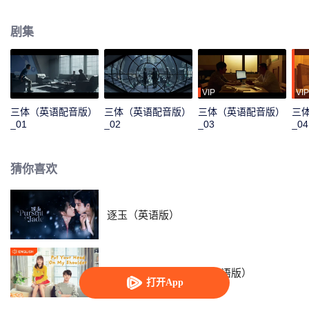
纳米科学家汪淼被警官史强带到联合作战中心，并潜入“科学边界”组织协助调
查，在调查过程中，汪淼和史强接触到一个名为ETO的组织，并发现《三体》
剧集
游戏的秘密，竟是两个文明为了生存空间，孤注一掷的生死相逐，在众人的共
同努力下，汪淼、史强等人坚定信念、重燃希望，带领大家准备一起面对即将
来临的人类危机。
VIP
VIP
三体（英语配音版）
三体（英语配音版）
三体（英语配音版）
三
_01
_02
_03
_04
猜你喜欢
逐玉（英语版）
致我们暖暖的小时光（英语版）
打开App