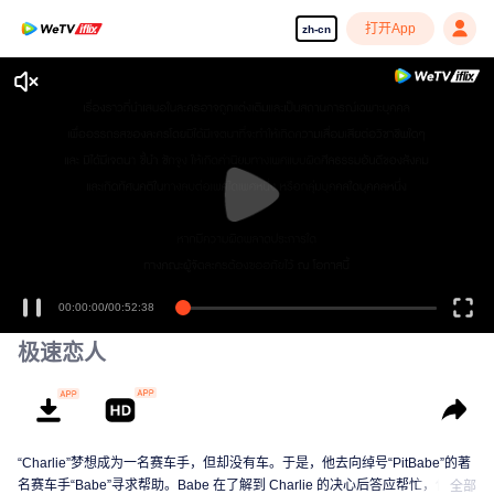
打开App
zh-cn
00:00:00
/
00:52:38
极速恋人
“Charlie”梦想成为一名赛车手，但却没有车。于是，他去向绰号“PitBabe”的著
名赛车手“Babe”寻求帮助。Babe 在了解到 Charlie 的决心后答应帮忙，但条件
全部