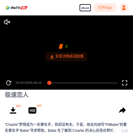
打开App
zh-cn
00:00:00
/
00:49:10
极速恋人
“Charlie”梦想成为一名赛车手，但却没有车。于是，他去向绰号“PitBabe”的著
名赛车手“Babe”寻求帮助。Babe 在了解到 Charlie 的决心后答应帮忙，但条件
全部