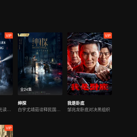
及那莫名消失的流浪汉……在这种种谜团的背后，年轻正义的唐堂逐渐解
VIP
VIP
全24集
绅探
我是卧底
唐诡班底！夏之光读心识凶
白宇尤靖茹诠释民国侦探范
邹兆龙卧底对决黑组织
VIP