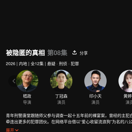
被隐匿的真相
第08集
分享
2026
|
内地
|
全12集
|
悬疑 · 刑侦 · 犯罪
嵇政
丁冠森
印小天
黄婷
导演
演员
演员
演
青年刑警唐堂跟随师父参与调查一起十五年前的裸宴案，曾经的主犯
牵连出更多的犯罪团伙。在网络平台借以“爱心收留流浪狗”为名的八
有着极深的联系；在城内造成重大恶劣影响的偷狗二人组接连不断地引
展开