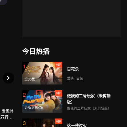
今日热播
VIP
1
百花杀
爱情 · 古装
全36集
VIP
2
做我的二号玩家（未剪辑
版）
更新到第4集
做我的二号玩家（未剪辑版）
，发现其
犯罪行为
VIP
3
白”还有
这一秒过火