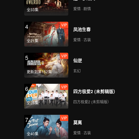
开了真
爱情 · 剧情
全33集
VIP
4
凤池生春
爱情 · 古装
全21集
VIP
5
仙逆
玄幻
更新到第152集
VIP
6
四方极爱2 (未剪辑版）
四方极爱2 (未剪辑版）
全25集
VIP
7
莫离
爱情 · 古装
全40集