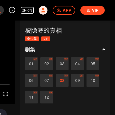
APP
VIP
ZH-CN
被隐匿的真相
全12集
VIP
剧集
VIP
VIP
VIP
VIP
VIP
01
02
03
04
05
VIP
VIP
VIP
VIP
VIP
06
07
08
09
10
VIP
VIP
11
12