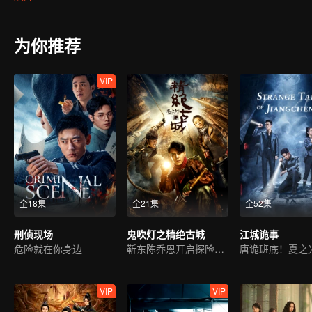
着千丝万缕的关联；本地颇具盛名的鸿运餐厅老板王力失手杀人；以
相，可这时，青梅竹马却遭到绑架，其背后的始作俑者，竟是……
为你推荐
VIP
全18集
全21集
全52集
刑侦现场
鬼吹灯之精绝古城
江城诡事
危险就在你身边
靳东陈乔恩开启探险之旅
VIP
VIP