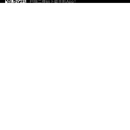
扫描二维码下载手机App！
帮助与反馈
关
意见反馈
加
联
电子
ted.