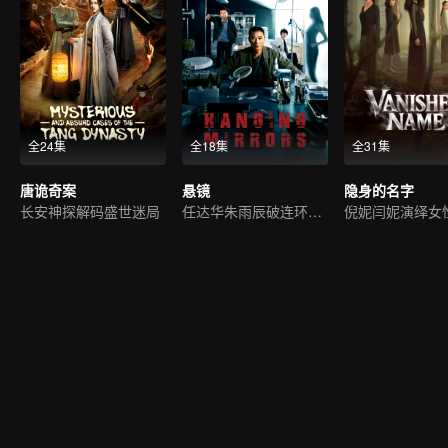
全24集
全18集
全31集
唐诡奇案
悬镜
隐身的名字
长安神探解码盛世迷局
任达华朱雨辰破连环沉尸案