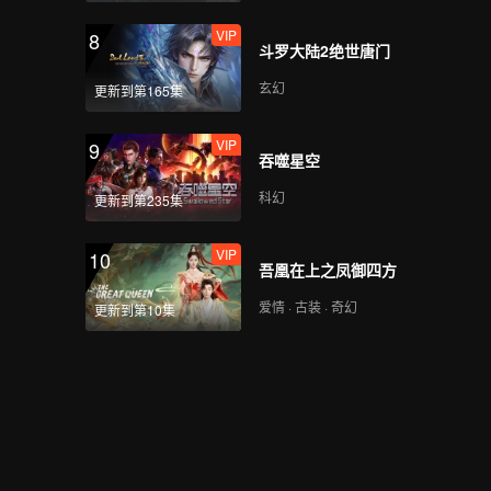
VIP
8
斗罗大陆2绝世唐门
玄幻
更新到第165集
VIP
9
吞噬星空
科幻
更新到第235集
VIP
10
吾凰在上之凤御四方
爱情 · 古装 · 奇幻
更新到第10集