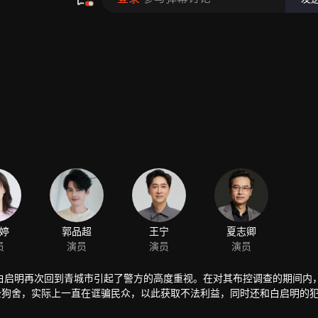
婷
郭品超
王宁
夏志卿
员
演员
演员
演员
白启明再次回到青城市引起了警方的高度重视。在对其布控调查的期间内
公狗舍，实际上一直在诓骗民众，以此获取不法利益，同时还和白启明的
起事端，误食有毒食品的老人小孩激化社会矛盾，而他们背后似乎与“老