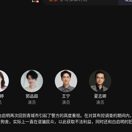
白启明再次回到青城市引起了警方的高度重视。在对其布控调查的期间内
公狗舍，实际上一直在诓骗民众，以此获取不法利益，同时还和白启明的
起事端，误食有毒食品的老人小孩激化社会矛盾，而他们背后似乎与“老