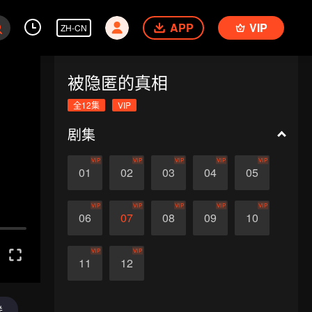
APP
VIP
ZH-CN
被隐匿的真相
全12集
VIP
剧集
VIP
VIP
VIP
VIP
VIP
01
02
03
04
05
VIP
VIP
VIP
VIP
VIP
06
07
08
09
10
VIP
VIP
11
12