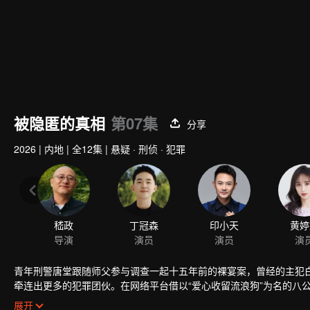
被隐匿的真相
第07集
分享
2026
|
内地
|
全12集
|
悬疑 · 刑侦 · 犯罪
青年刑警唐堂跟随师父参与调查一起十五年前的裸宴案，曾经的主犯
牵连出更多的犯罪团伙。在网络平台借以“爱心收留流浪狗”为名的八
有着极深的联系；在城内造成重大恶劣影响的偷狗二人组接连不断地引
展开