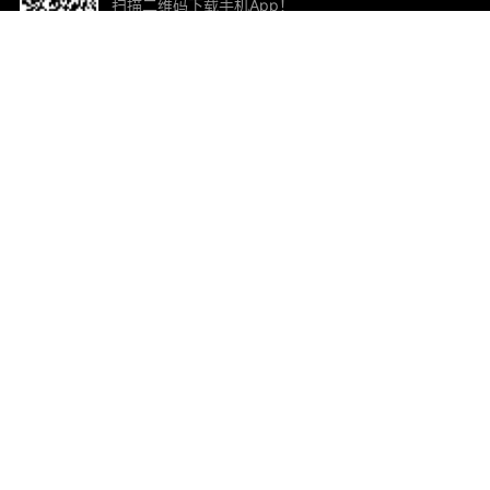
扫描二维码下载手机App！
帮助与反馈
关
意见反馈
加
联
电子
ted.