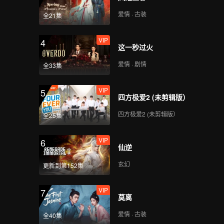
开了真
爱情 · 古装
全21集
VIP
4
这一秒过火
爱情 · 剧情
全33集
VIP
5
四方极爱2 (未剪辑版）
四方极爱2 (未剪辑版）
全25集
VIP
6
仙逆
玄幻
更新到第152集
VIP
7
莫离
爱情 · 古装
全40集