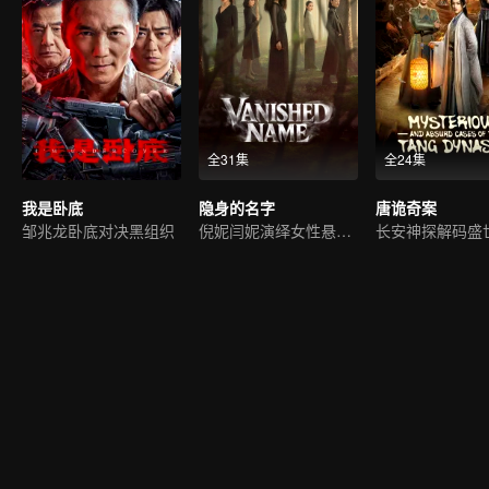
全31集
全24集
我是卧底
隐身的名字
唐诡奇案
邹兆龙卧底对决黑组织
倪妮闫妮演绎女性悬疑剧
长安神探解码盛