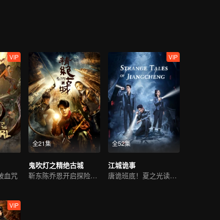
及那莫名消失的流浪汉……在这种种谜团的背后，年轻正义的唐堂逐渐解
VIP
VIP
全21集
全52集
鬼吹灯之精绝古城
江城诡事
破血咒
靳东陈乔恩开启探险之旅
唐诡班底！夏之光读心识凶
VIP