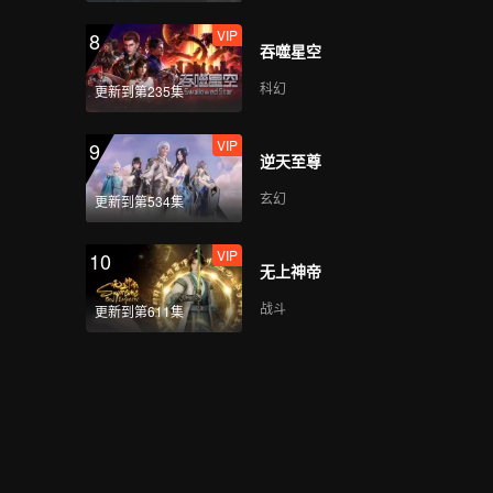
VIP
8
吞噬星空
科幻
更新到第235集
VIP
9
逆天至尊
玄幻
更新到第534集
VIP
10
无上神帝
战斗
更新到第611集