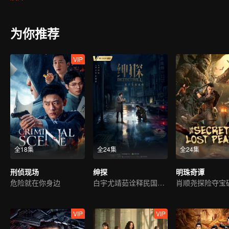
着千丝万缕的关联；本地颇具盛名的鸿运餐厅老板王力失手杀人；以
相，可这时，青梅竹马却遭到绑架，其背后的始作俑者，竟是……
为你推荐
VIP
全18集
全24集
全24集
刑侦现场
绅探
明珠奇谭
危险就在你身边
白宇尤靖茹诠释民国侦探范
肖顺尧探险夺宝
VIP
VIP