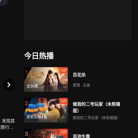
今日热播
VIP
1
百花杀
爱情 · 古装
全36集
VIP
2
做我的二号玩家（未剪辑
版）
更新到第4集
做我的二号玩家（未剪辑版）
，发现其
犯罪行为
VIP
3
白”还有
凤池生春