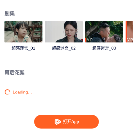
之发觉诸案的幕后黑手庄明诚竟是“已死”的故人之子，“弟弟”陆染。徐靖之将计
就计，一边凭借领导战友的信任打入犯罪集团内部，一边接近庄明诚，阻止他
剧集
泥足深陷。殊途兄弟借案交锋，两人终将作出各自的抉择。
VIP
VIP
超感迷宫_01
超感迷宫_02
超感迷宫_03
幕后花絮
Loading…
打开App