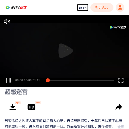
打开App
zh-cn
00:00:00
/
00:31:11
超感迷宫
刑警徐靖之因故人案中的疑点陷入心结，自请离队深造，十年后自认放下心结
的他重归一线，进入前妻何雅的刑一队。然而新案环环相扣，古怪难查，徐靖
全部