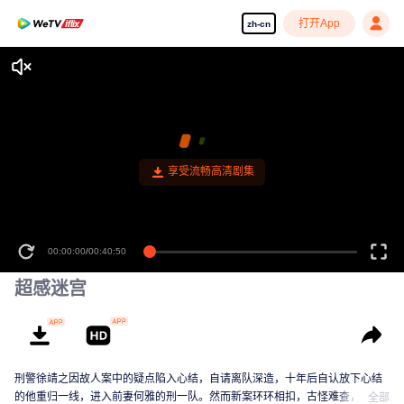
打开App
zh-cn
享受流畅高清剧集
00:00:00
/
00:40:50
超感迷宫
刑警徐靖之因故人案中的疑点陷入心结，自请离队深造，十年后自认放下心结
的他重归一线，进入前妻何雅的刑一队。然而新案环环相扣，古怪难查，徐靖
全部