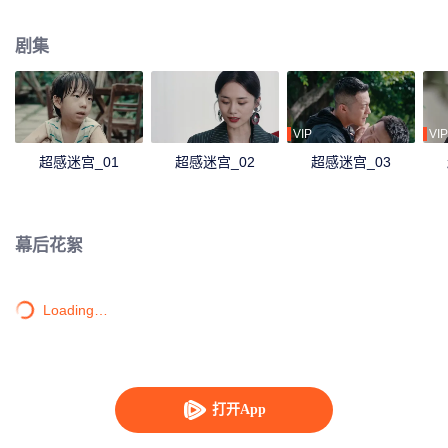
之发觉诸案的幕后黑手庄明诚竟是“已死”的故人之子，“弟弟”陆染。徐靖之将计
就计，一边凭借领导战友的信任打入犯罪集团内部，一边接近庄明诚，阻止他
剧集
泥足深陷。殊途兄弟借案交锋，两人终将作出各自的抉择。
VIP
VIP
超感迷宫_01
超感迷宫_02
超感迷宫_03
幕后花絮
Loading…
打开App