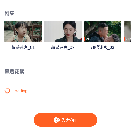
之发觉诸案的幕后黑手庄明诚竟是“已死”的故人之子，“弟弟”陆染。徐靖之将计
就计，一边凭借领导战友的信任打入犯罪集团内部，一边接近庄明诚，阻止他
剧集
泥足深陷。殊途兄弟借案交锋，两人终将作出各自的抉择。
VIP
VIP
超感迷宫_01
超感迷宫_02
超感迷宫_03
幕后花絮
Loading…
打开App