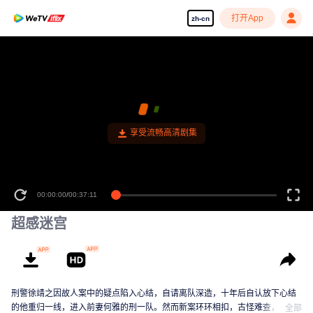
打开App
zh-cn
享受流畅高清剧集
00:00:00
/
00:37:11
超感迷宫
刑警徐靖之因故人案中的疑点陷入心结，自请离队深造，十年后自认放下心结
的他重归一线，进入前妻何雅的刑一队。然而新案环环相扣，古怪难查，徐靖
全部