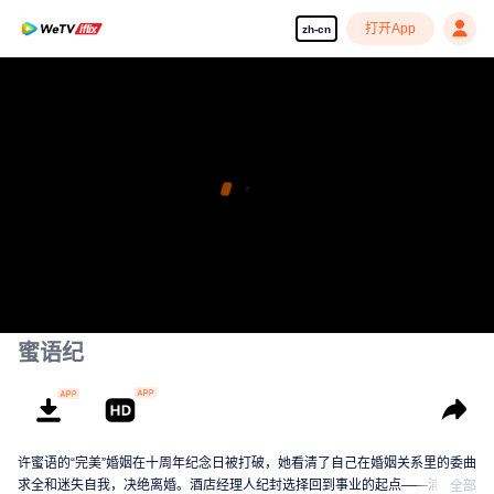
打开App
zh-cn
蜜语纪
许蜜语的“完美”婚姻在十周年纪念日被打破，她看清了自己在婚姻关系里的委曲
求全和迷失自我，决绝离婚。酒店经理人纪封选择回到事业的起点——浦荣饭
全部