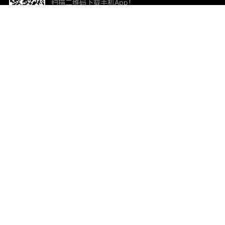
扫描二维码下载手机App！
帮助与反馈
关
意见反馈
加
联
电子
ted.