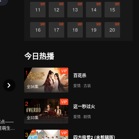
VIP
VIP
VIP
VIP
VIP
11
12
13
14
15
VIP
VIP
VIP
VIP
VIP
16
17
18
19
20
VIP
VIP
VIP
VIP
VIP
21
22
23
24
25
今日热播
VIP
VIP
VIP
VIP
VIP
26
27
28
29
30
VIP
1
百花杀
爱情 · 古装
全36集
VIP
2
这一秒过火
爱情 · 剧情
全33集
起点——
意萌生，
VIP
3
四方极爱2 (未剪辑版）