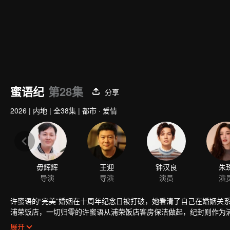
蜜语纪
第28集
分享
2026
|
内地
|
全38集
|
都市 · 爱情
许蜜语的“完美”婚姻在十周年纪念日被打破，她看清了自己在婚姻关
浦荣饭店，一切归零的许蜜语从浦荣饭店客房保洁做起，纪封则作为
收获美满爱情的同时，也让浦荣饭店成为了城市新地标……
展开