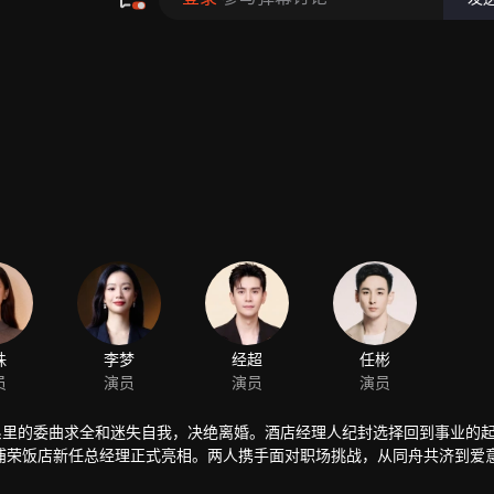
系里的委曲求全和迷失自我，决绝离婚。酒店经理人纪封选择回到事业的
浦荣饭店新任总经理正式亮相。两人携手面对职场挑战，从同舟共济到爱