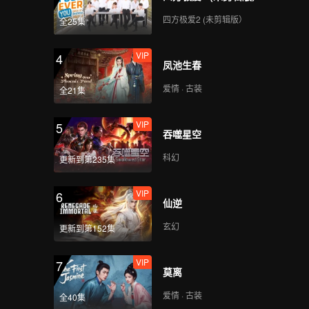
四方极爱2 (未剪辑版）
全25集
VIP
4
凤池生春
爱情 · 古装
全21集
VIP
5
吞噬星空
科幻
更新到第235集
VIP
6
仙逆
玄幻
更新到第152集
VIP
7
莫离
爱情 · 古装
全40集