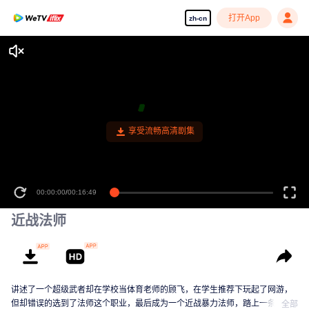
打开App
zh-cn
享受流畅高清剧集
00:00:00
/
00:16:49
近战法师
讲述了一个超级武者却在学校当体育老师的顾飞，在学生推荐下玩起了网游，
但却错误的选到了法师这个职业，最后成为一个近战暴力法师，踏上一条新的
全部