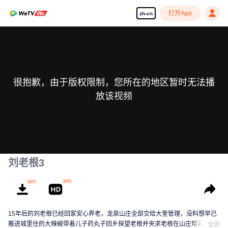
打开App
zh-cn
很抱歉，由于版权限制，您所在的地区暂时无法播
放该视频
刘老根3
15年后的刘老根已经回家安心养老，龙泉山庄全部交给大奎管理，没料想早已
搬进城里住的大辣椒带着儿子药丸子回乡探望老根并央求老根在山庄帮其找份
全部