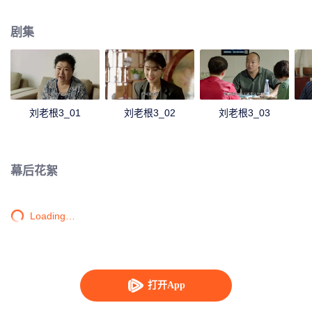
工作，刘老根也借此机会再会山庄突然发现山庄经营情况已大不如前，更可气
的是儿子大奎串通孙女珊珊及韩式亲餐饮部长等中层干部一起蒙骗自己也隐瞒
剧集
山庄的真实情况，刘老根决定重返山庄，再次主持大局，将山庄重整旗鼓，也
从此发生了一系列啼笑皆非的故事......
刘老根3_01
刘老根3_02
刘老根3_03
幕后花絮
Loading…
打开App