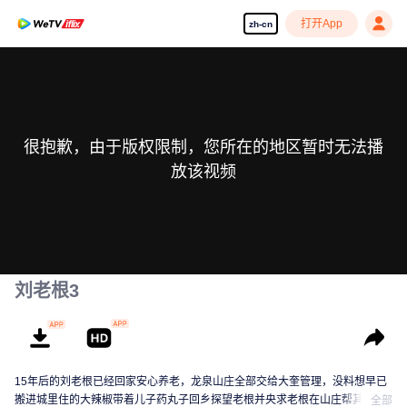
打开App
zh-cn
很抱歉，由于版权限制，您所在的地区暂时无法播
放该视频
刘老根3
15年后的刘老根已经回家安心养老，龙泉山庄全部交给大奎管理，没料想早已
搬进城里住的大辣椒带着儿子药丸子回乡探望老根并央求老根在山庄帮其找份
全部