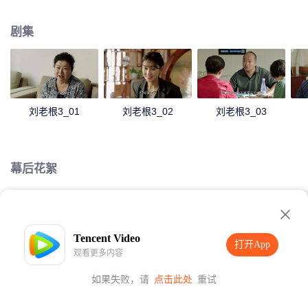
工作，刘老根也借此机会再会山庄突然发现山庄经营情况已大不如前，更可气
的是儿子大奎串通孙女珊珊及韩式亲餐饮部长等中层干部一起蒙骗自己也隐瞒
剧集
山庄的真实情况，刘老根决定重返山庄，再次主持大局，将山庄重整旗鼓，也
从此发生了一系列啼笑皆非的故事......
刘老根3_01
刘老根3_02
刘老根3_03
幕后花絮
Loading…
Tencent Video
打开App
观看更多内容
如果失败，请
点击此处
重试
打开App