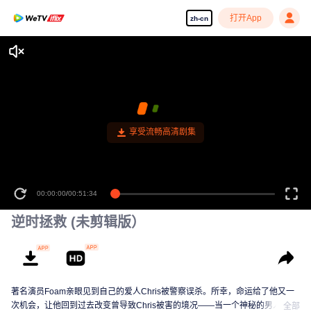
打开App
zh-cn
享受流畅高清剧集
00:00:00
/
00:51:34
逆时拯救 (未剪辑版）
著名演员Foam亲眼见到自己的爱人Chris被警察误杀。所幸，命运给了他又一
次机会，让他回到过去改变曾导致Chris被害的境况——当一个神秘的男人送给
全部