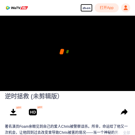
打开App
zh-cn
逆时拯救 (未剪辑版）
著名演员Foam亲眼见到自己的爱人Chris被警察误杀。所幸，命运给了他又一
次机会，让他回到过去改变曾导致Chris被害的境况——当一个神秘的男人送给
全部