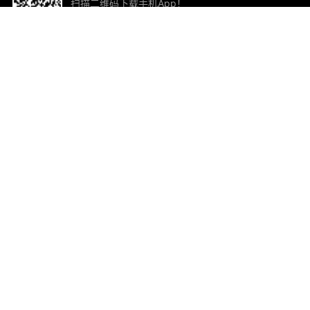
扫描二维码下载手机App！
帮助与反馈
关
意见反馈
加
联
电子
ted.