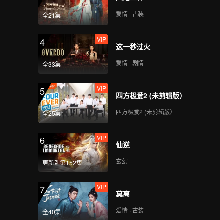
爱情 · 古装
全21集
VIP
4
这一秒过火
爱情 · 剧情
全33集
VIP
5
四方极爱2 (未剪辑版）
四方极爱2 (未剪辑版）
全25集
VIP
6
仙逆
玄幻
更新到第152集
VIP
7
莫离
爱情 · 古装
全40集