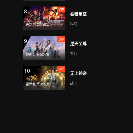
VIP
8
吞噬星空
科幻
更新到第235集
VIP
9
逆天至尊
玄幻
更新到第534集
VIP
10
无上神帝
战斗
更新到第611集