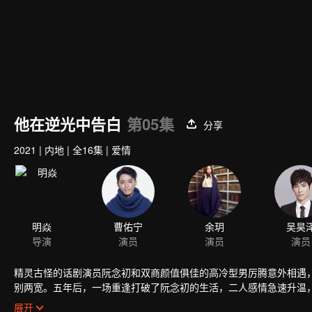
他在逆光中告白
第05集
分享
2021
|
内地
|
全16集
|
爱情
精灵古怪的话剧演员阮念初和双商颜值俱佳的高冷型男厉腾意外相遇
别两宽。五年后，一场重逢打破了阮念初的生活，二人感情急速升温
了反派的阴谋，回归了平凡又幸福的生活。
展开