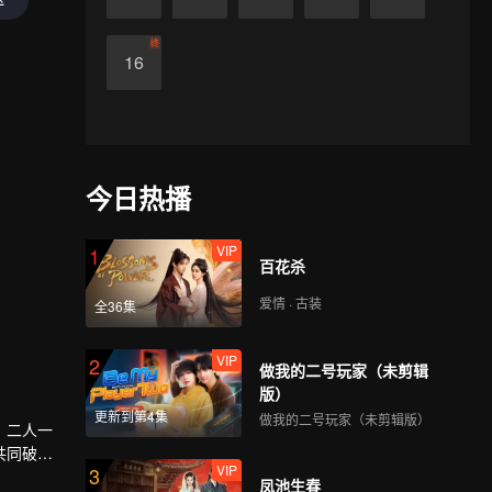
终
16
今日热播
VIP
1
百花杀
爱情 · 古装
全36集
VIP
2
做我的二号玩家（未剪辑
版）
更新到第4集
做我的二号玩家（未剪辑版）
，二人一
共同破解
VIP
3
凤池生春