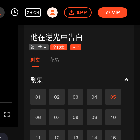
APP
VIP
ZH-CN
他在逆光中告白
第一季
全16集
VIP
剧集
花絮
剧集
01
02
03
04
05
06
07
08
09
10
11
12
13
14
15