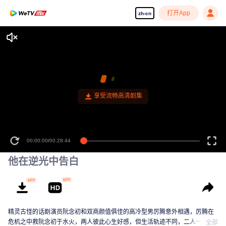
打开App
zh-cn
00:00:00
/
00:28:44
他在逆光中告白
精灵古怪的话剧演员阮念初和双商颜值俱佳的高冷型男厉腾意外相遇，厉腾在
危机之中救阮念初于水火，两人彼此心生好感，但生活轨迹不同，二人一别两
全部