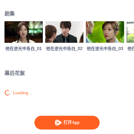
宽。五年后，一场重逢打破了阮念初的生活，二人感情急速升温，却遭遇重重
阻碍，化解一次次误会和危机后，二人执子之手背水一战，共同破解了反派的
剧集
阴谋，回归了平凡又幸福的生活。
他在逆光中告白_01
他在逆光中告白_02
他在逆光中告白_03
他
幕后花絮
Loading…
打开App