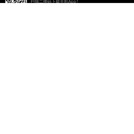
扫描二维码下载手机App！
帮助与反馈
关
意见反馈
加
联
电子
ted.