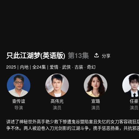
只此江湖梦(英语版)
第13集
分享
2025
|
内地
|
全24集
|
爱情 · 武侠 · 古装 · 奇幻
查传谊
高伟光
宣璐
任豪
导演
演员
演员
演员
讲述了神秘世外高手艳少救下惨遭鬼谷盟陷害且失忆的女刀客容疏狂
争不休。两人被迫卷入刀光剑影的江湖斗争，携手惩恶扬善，共抗邪