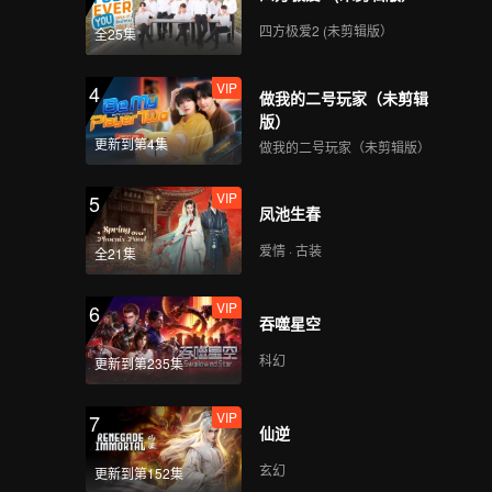
四方极爱2 (未剪辑版）
全25集
VIP
4
做我的二号玩家（未剪辑
版）
更新到第4集
做我的二号玩家（未剪辑版）
VIP
5
凤池生春
爱情 · 古装
全21集
VIP
6
吞噬星空
科幻
更新到第235集
VIP
7
仙逆
玄幻
更新到第152集