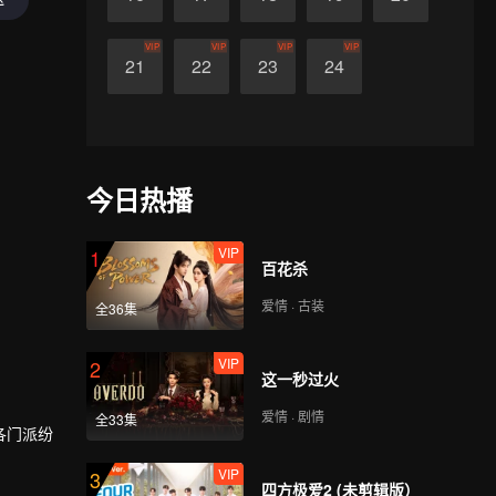
VIP
VIP
VIP
VIP
21
22
23
24
今日热播
VIP
1
百花杀
爱情 · 古装
全36集
VIP
2
这一秒过火
爱情 · 剧情
全33集
各门派纷
VIP
3
四方极爱2 (未剪辑版）