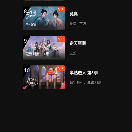
VIP
8
莫离
爱情 · 古装
全40集
VIP
9
逆天至尊
玄幻
更新到第534集
VIP
10
半熟恋人 第5季
命定指引，赤诚相爱