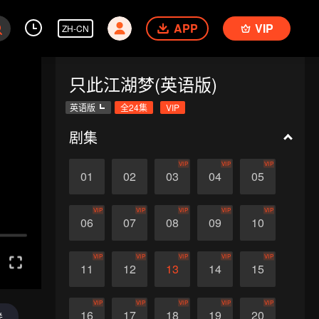
APP
VIP
ZH-CN
只此江湖梦(英语版)
英语版
全24集
VIP
剧集
VIP
VIP
VIP
01
02
03
04
05
VIP
VIP
VIP
VIP
VIP
06
07
08
09
10
VIP
VIP
VIP
VIP
VIP
11
12
13
14
15
VIP
VIP
VIP
VIP
VIP
16
17
18
19
20