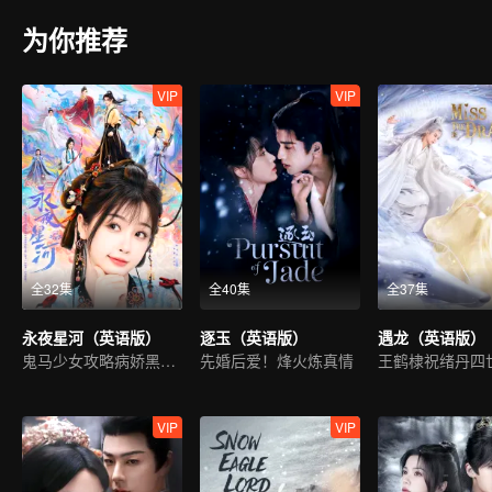
为你推荐
VIP
VIP
全32集
全40集
全37集
永夜星河（英语版）
逐玉（英语版）
遇龙（英语版）
鬼马少女攻略病娇黑莲花
先婚后爱！烽火炼真情
王鹤棣祝绪丹四
VIP
VIP