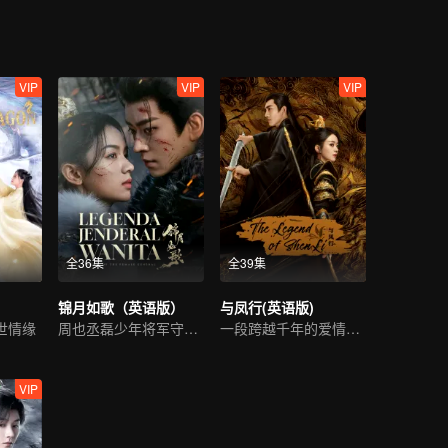
VIP
VIP
VIP
全36集
全39集
锦月如歌（英语版）
与凤行(英语版)
世情缘
周也丞磊少年将军守护家国
一段跨越千年的爱情故事
VIP