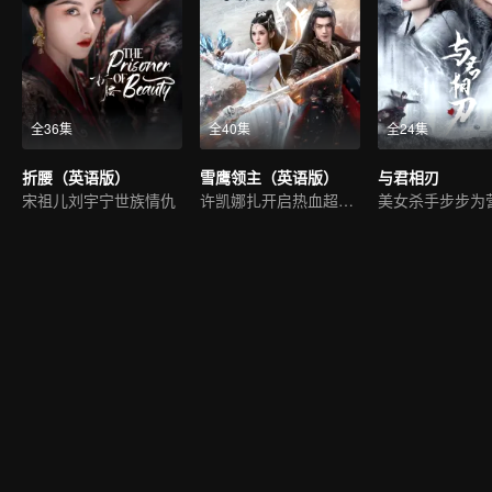
全36集
全40集
全24集
折腰（英语版）
雪鹰领主（英语版）
与君相刃
宋祖儿刘宇宁世族情仇
许凯娜扎开启热血超凡世界