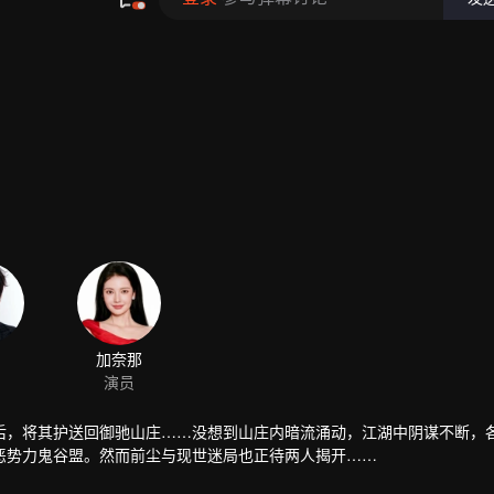
加奈那
演员
后，将其护送回御驰山庄……没想到山庄内暗流涌动，江湖中阴谋不断，
恶势力鬼谷盟。然而前尘与现世迷局也正待两人揭开……