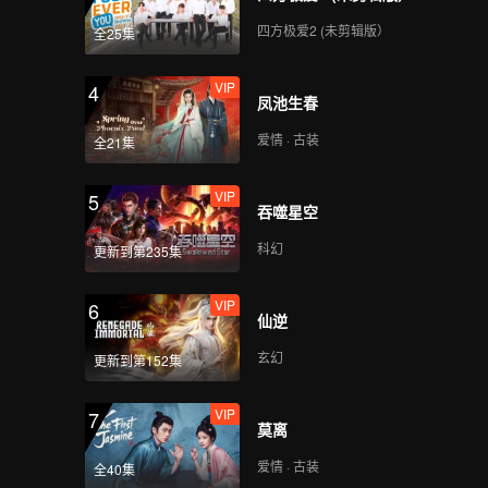
四方极爱2 (未剪辑版）
全25集
VIP
4
凤池生春
爱情 · 古装
全21集
VIP
5
吞噬星空
科幻
更新到第235集
VIP
6
仙逆
玄幻
更新到第152集
VIP
7
莫离
爱情 · 古装
全40集