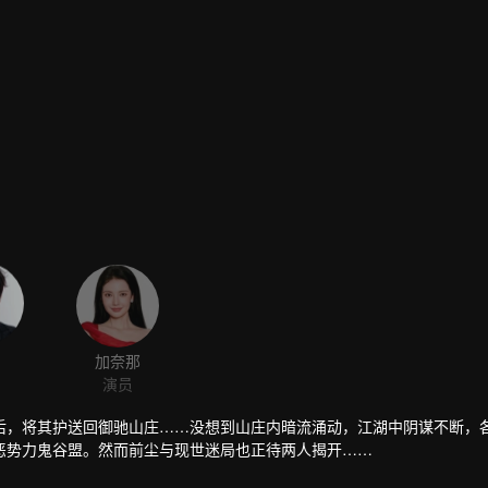
加奈那
演员
后，将其护送回御驰山庄……没想到山庄内暗流涌动，江湖中阴谋不断，
恶势力鬼谷盟。然而前尘与现世迷局也正待两人揭开……