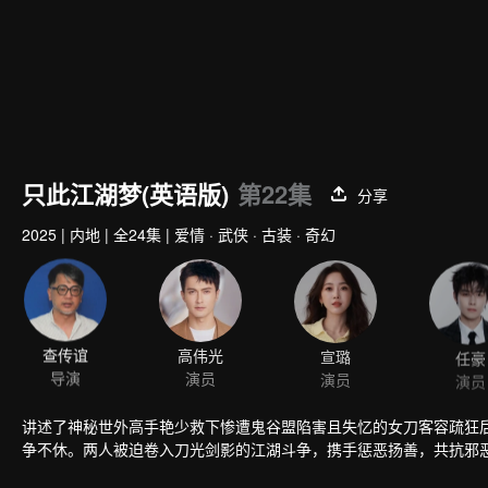
只此江湖梦(英语版)
第22集
分享
2025
|
内地
|
全24集
|
爱情 · 武侠 · 古装 · 奇幻
查传谊
高伟光
宣璐
任豪
导演
演员
演员
演员
讲述了神秘世外高手艳少救下惨遭鬼谷盟陷害且失忆的女刀客容疏狂
争不休。两人被迫卷入刀光剑影的江湖斗争，携手惩恶扬善，共抗邪