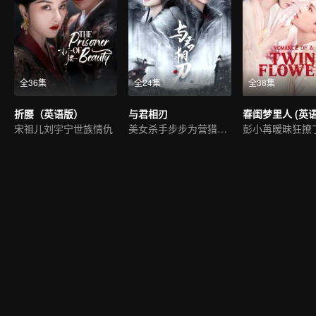
全36集
全24集
全38集
折腰（英语版）
与君相刃
春闺梦里人 (英语
宋祖儿刘宇宁世族情仇
美女杀手步步为营猎爱皇子
彭小苒暧昧狂撩