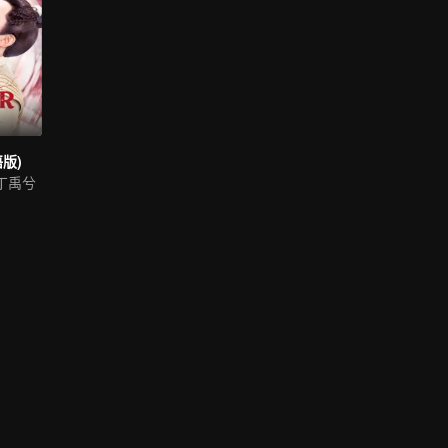
版)
丁禹兮