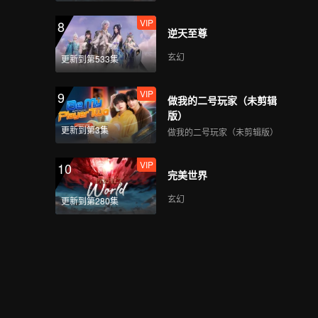
VIP
8
逆天至尊
玄幻
更新到第533集
VIP
9
做我的二号玩家（未剪辑
版）
更新到第3集
做我的二号玩家（未剪辑版）
VIP
10
完美世界
玄幻
更新到第280集