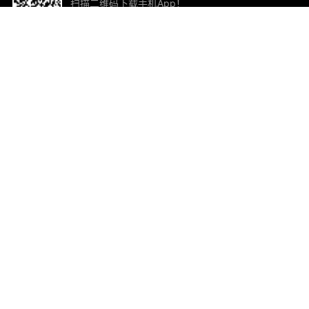
扫描二维码下载手机App！
帮助与反馈
关
意见反馈
加
联
电子
ted.