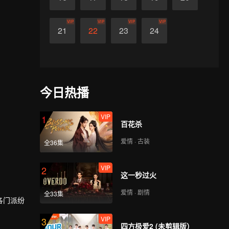
VIP
VIP
VIP
VIP
21
22
23
24
今日热播
VIP
1
百花杀
爱情 · 古装
全36集
VIP
2
这一秒过火
爱情 · 剧情
全33集
各门派纷
VIP
3
四方极爱2 (未剪辑版）