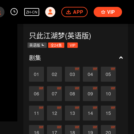
APP
VIP
ZH-CN
只此江湖梦(英语版)
英语版
全24集
VIP
剧集
VIP
VIP
VIP
01
02
03
04
05
VIP
VIP
VIP
VIP
VIP
06
07
08
09
10
VIP
VIP
VIP
VIP
VIP
11
12
13
14
15
VIP
VIP
VIP
VIP
VIP
16
17
18
19
20