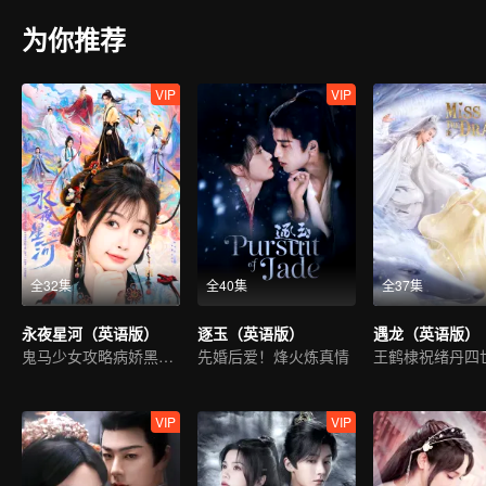
为你推荐
VIP
VIP
全32集
全40集
全37集
永夜星河（英语版）
逐玉（英语版）
遇龙（英语版）
鬼马少女攻略病娇黑莲花
先婚后爱！烽火炼真情
王鹤棣祝绪丹四
VIP
VIP