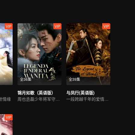
VIP
VIP
VIP
全36集
全39集
锦月如歌（英语版）
与凤行(英语版)
世情缘
周也丞磊少年将军守护家国
一段跨越千年的爱情故事
VIP