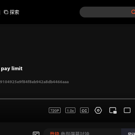
|
探索
pay limit
720P
1.0x
CC
9104925e9f84f8eb942a8db4466aaa
登錄
參與彈幕討論
發