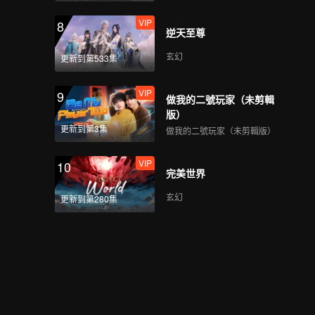
VIP
8
逆天至尊
玄幻
更新到第533集
VIP
9
做我的二號玩家（未剪輯
版）
更新到第3集
做我的二號玩家（未剪輯版）
VIP
10
完美世界
玄幻
更新到第280集