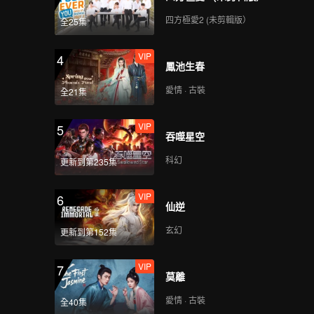
四方極愛2 (未剪輯版）
全25集
VIP
4
鳳池生春
愛情 · 古裝
全21集
VIP
5
吞噬星空
科幻
更新到第235集
VIP
6
仙逆
玄幻
更新到第152集
VIP
7
莫離
愛情 · 古裝
全40集