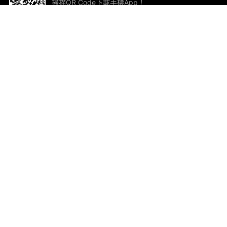
掃描QR Code下載手機App！
幫助與回饋
關
意見反饋
加
聯
電郵
ted.