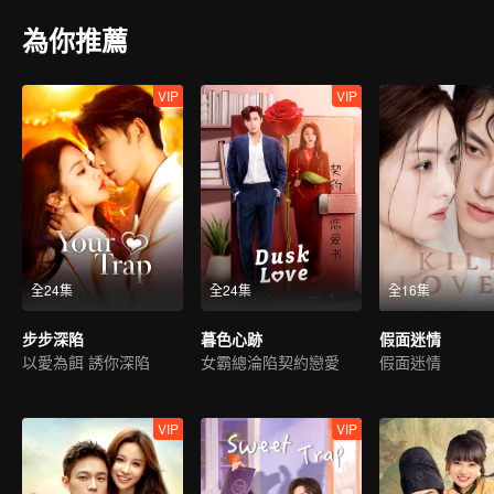
為你推薦
VIP
VIP
全24集
全24集
全16集
步步深陷
暮色心跡
假面迷情
以愛為餌 誘你深陷
女霸總淪陷契約戀愛
假面迷情
VIP
VIP