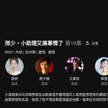
邢少，小助理又搞事情了
第19集
分享
2022
|
內地
|
全26集
|
愛情 · 劇情
景妍
周子楠
江東旭
華慧
演員
演員
演員
演員
小演員張朵朵目睹男朋友出軌後意外獲得當紅人氣明星邢恩辰的霸氣
放棄夢想和名氣，她為了他不惜放棄愛情遠走他鄉，後來在共同的努