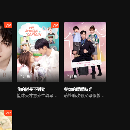
VIP
VIP
全24集
全31集
我的隊長不對勁
與你的暖暖時光
籃球天才意外性轉尋真愛
萌娃助攻假父母假戲真做
VIP