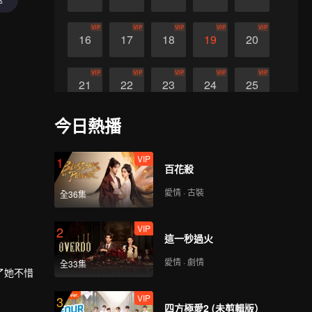
VIP
VIP
VIP
VIP
VIP
16
17
18
19
20
VIP
VIP
VIP
VIP
VIP
21
22
23
24
25
今日熱播
VIP
26
VIP
1
百花殺
愛情 · 古裝
全36集
VIP
2
這一秒過火
愛情 · 劇情
全33集
了她不惜
VIP
3
四方極愛2 (未剪輯版）