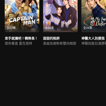
全23集
全24集
全34集
束手就擒吧！韓隊長！
甜甜的陷阱
神醫大人別撩我
宿命重逢 愛在雨林
張淼怡謝彬彬雙向暗戀
神醫技能拉滿撩