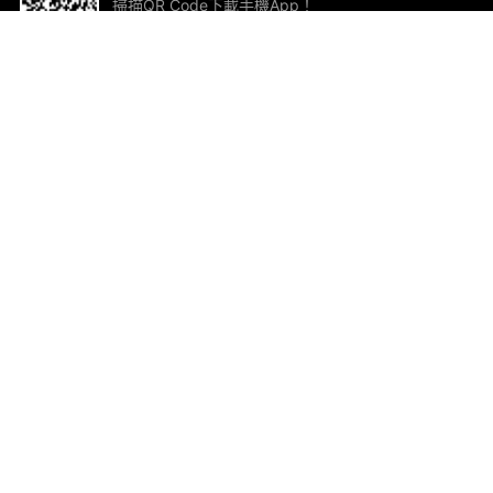
掃描QR Code下載手機App！
幫助與回饋
關
意見反饋
加
聯
電郵
ted.