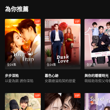
為你推薦
VIP
VIP
全24集
全24集
全31集
步步深陷
暮色心跡
與你的暖暖時光
以愛為餌 誘你深陷
女霸總淪陷契約戀愛
VIP
VIP