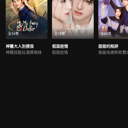
全34集
全16集
全24集
神醫大人別撩我
假面迷情
甜甜的陷阱
神醫技能拉滿撩萌妹
假面迷情
張淼怡謝彬彬雙