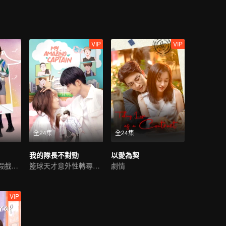
VIP
VIP
全24集
全24集
我的隊長不對勁
以愛為契
萌娃助攻假父母假戲真做
籃球天才意外性轉尋真愛
劇情
VIP