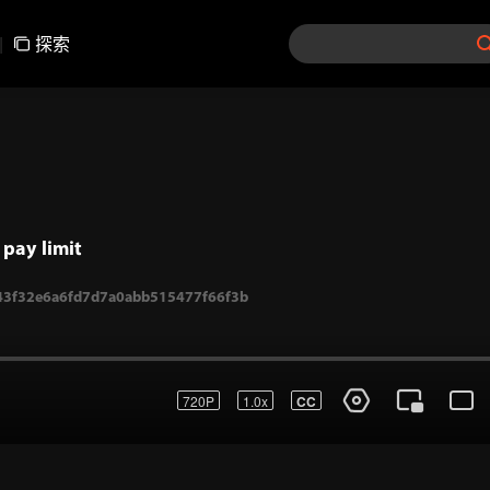
|
探索
pay limit
3f32e6a6fd7d7a0abb515477f66f3b
720P
1.0x
CC
登錄
參與彈幕討論
發