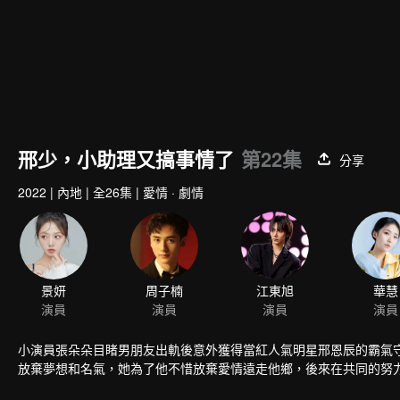
邢少，小助理又搞事情了
第22集
分享
2022
|
內地
|
全26集
|
愛情 · 劇情
景妍
周子楠
江東旭
華慧
演員
演員
演員
演員
小演員張朵朵目睹男朋友出軌後意外獲得當紅人氣明星邢恩辰的霸氣
放棄夢想和名氣，她為了他不惜放棄愛情遠走他鄉，後來在共同的努