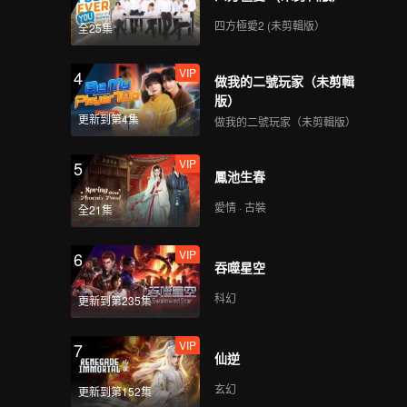
四方極愛2 (未剪輯版）
全25集
VIP
4
做我的二號玩家（未剪輯
版）
更新到第4集
做我的二號玩家（未剪輯版）
VIP
5
鳳池生春
愛情 · 古裝
全21集
VIP
6
吞噬星空
科幻
更新到第235集
VIP
7
仙逆
玄幻
更新到第152集