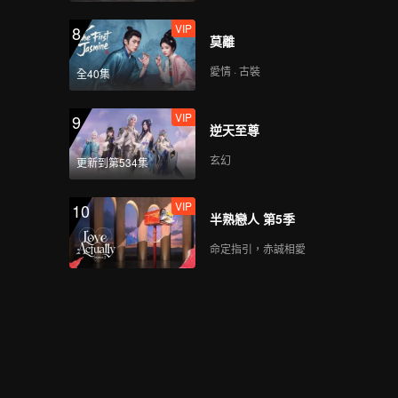
VIP
8
莫離
愛情 · 古裝
全40集
VIP
9
逆天至尊
玄幻
更新到第534集
VIP
10
半熟戀人 第5季
命定指引，赤誠相愛