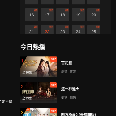
VIP
VIP
VIP
VIP
VIP
16
17
18
19
20
VIP
VIP
VIP
VIP
VIP
21
22
23
24
25
今日熱播
VIP
26
VIP
1
百花殺
愛情 · 古裝
全36集
VIP
2
這一秒過火
愛情 · 劇情
全33集
了她不惜
VIP
3
四方極愛2 (未剪輯版）