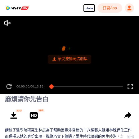
打開App
zh-tw
享受流暢高清劇集
00:00:00
/
00:13:19
麻煩請你先告白
講述了醫學院研究生林晨為了幫助因意外昏迷的十八線藝人姐姐林晚保住工作
而選擇以她的身份出現，機緣巧合下偶遇了學生時代暗戀的男生陸洵，並與之
全部