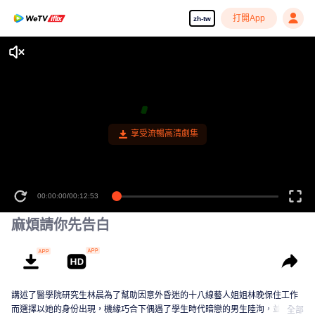
打開App
zh-tw
享受流暢高清劇集
00:00:00
/
00:12:53
麻煩請你先告白
講述了醫學院研究生林晨為了幫助因意外昏迷的十八線藝人姐姐林晚保住工作
而選擇以她的身份出現，機緣巧合下偶遇了學生時代暗戀的男生陸洵，並與之
全部