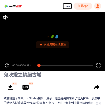
打開App
zh-tw
享受流暢高清劇集
00:00:00
/
00:32:41
鬼吹燈之精絕古城
該劇講述了胡八一、Shirley楊與王胖子一起歷經萬險來到了塔克拉瑪干沙漠中
的精絕古城遺址尋找“鬼洞”的故事。 胡八一上山下鄉來到中蒙邊境的崗崗營
全部