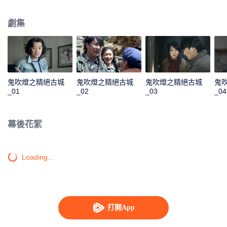
子，帶上了家中僅存的一本書——《十六字陰陽風水祕術》，閒來無事將書中
文字背得滾瓜爛熟。之後參軍到西藏，遇上雪崩掉落一條巨大的地溝當中，胡
劇集
八一利用自己懂得的墓葬祕術逃得不死。復員後，胡八一和好友胖子一起加入
了一支前往新疆考古的考古隊。一行人歷經萬險來到了塔克拉瑪干沙漠中的精
絕古城遺址，進入了地下“鬼洞”。洞中機關重重、陷阱不斷，這神祕的鬼洞似乎
在一位先知的掌控之中。
鬼吹燈之精絕古城
鬼吹燈之精絕古城
鬼吹燈之精絕古城
鬼
_01
_02
_03
_04
幕後花絮
Loading…
打開App